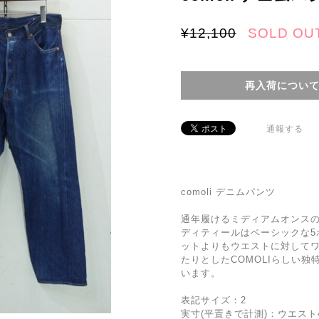
¥12,100
SOLD OU
再入荷につい
通報する
comoli デニムパンツ
通年履けるミディアムオンス
ディティールはベーシックな5
ットよりもウエストに対して
たりとしたCOMOLIらしい
います。
表記サイズ：2
実寸(平置きで計測)：ウエスト42