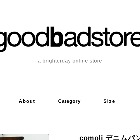
a brighterday online store
About
Category
Size
comoli デニムパ