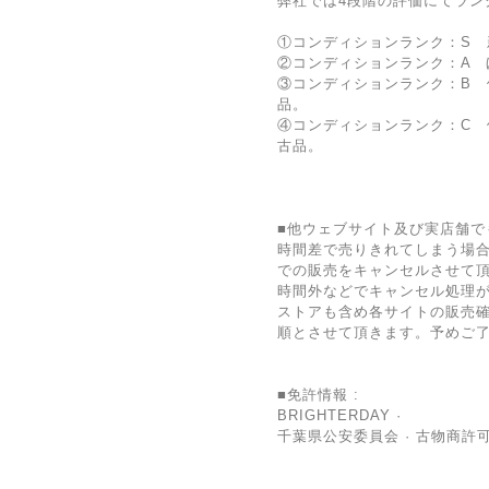
弊社では4段階の評価にてラン
①コンディションランク：S 
②コンディションランク：A 
③コンディションランク：B 
品。
④コンディションランク：C
古品。
■他ウェブサイト及び実店舗で
時間差で売りきれてしまう場
での販売をキャンセルさせて
時間外などでキャンセル処理
ストアも含め各サイトの販売確
順とさせて頂きます。予めご
■免許情報 :
BRIGHTERDAY ·
千葉県公安委員会 · 古物商許可証 