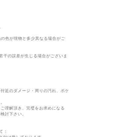
。
品の色が現物と多少異なる場合がご
若干の誤差が生じる場合がございま
ト付近のダメージ・周りの汚れ、ポケ
す。
をご理解頂き、完璧をお求めになる
ご検討下さい。
て：