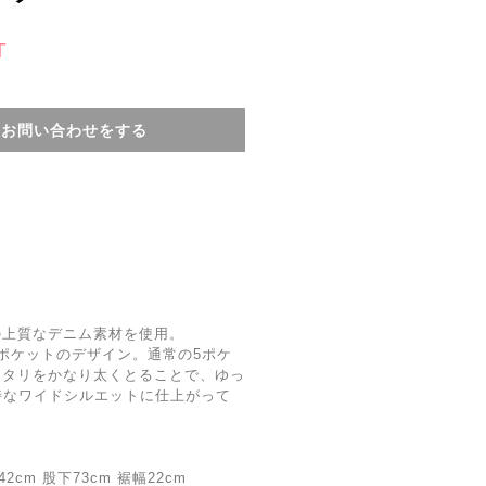
T
てお問い合わせをする
の上質なデニム素材を使用。
ポケットのデザイン。通常の5ポケ
ワタリをかなり太くとることで、ゆっ
独特なワイドシルエットに仕上がって
cm 股下73cm 裾幅22cm