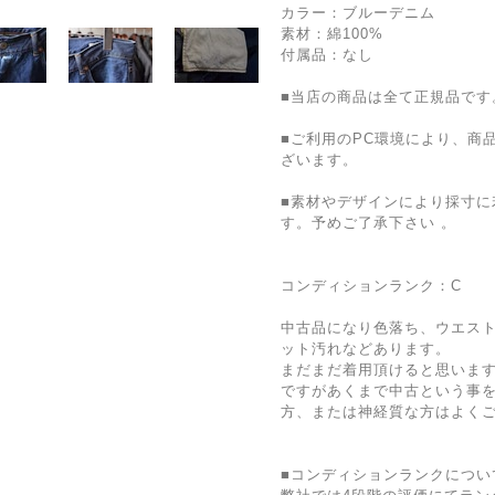
カラー：ブルーデニム
素材：綿100%
付属品：なし
■当店の商品は全て正規品です
■ご利用のPC環境により、商
ざいます。
■素材やデザインにより採寸に
す。予めご了承下さい 。
コンディションランク：C
中古品になり色落ち、ウエス
ット汚れなどあります。
まだまだ着用頂けると思いま
ですがあくまで中古という事
方、または神経質な方はよく
■コンディションランクについ