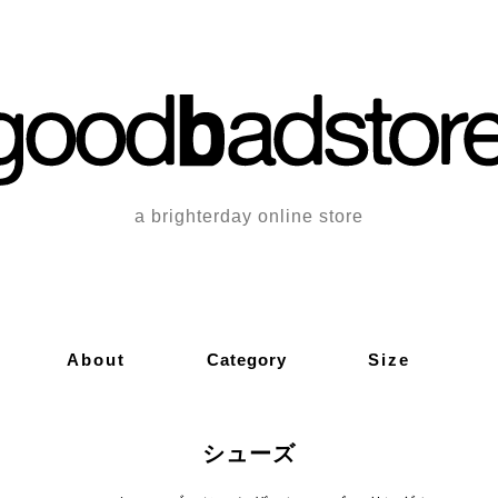
a brighterday online store
About
Category
Size
シューズ