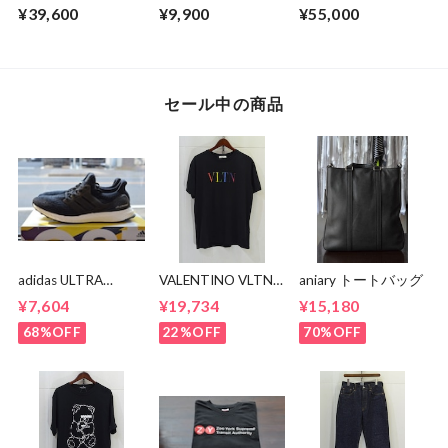
Heavyweight Hoody
EASYTUCK PANTS
BACK DENIM
¥39,600
¥9,900
¥55,000
JACKET
セール中の商品
adidas ULTRA
VALENTINO VLTN
aniary トートバッグ
BOOST BA8842
MULTI COLOR TEE
¥7,604
¥19,734
¥15,180
68%OFF
22%OFF
70%OFF