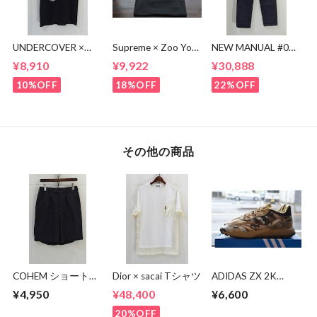
UNDERCOVER ×
Supreme × Zoo York
NEW MANUAL #017
KOSUKE
Transit Tee
lv 61'S TAPERRED
¥8,910
¥9,922
¥30,888
KAWAMURA BEAR
JEANS / OW
TEE
10%OFF
18%OFF
22%OFF
その他の商品
COHEM ショートパ
Dior × sacai Tシャツ
ADIDAS ZX 2K
ンツ
BOOST 2.0 TRAIL
¥4,950
¥48,400
¥6,600
20%OFF