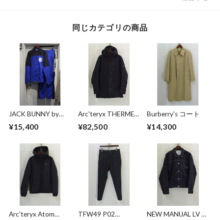
同じカテゴリの商品
JACK BUNNY by
Arc'teryx THERME
Burberry's コート
PEARLY GATES キャ
PARKA
¥15,400
¥82,500
¥14,300
ップ付き セットア
ップ
Arc'teryx Atom
TFW49 P02
NEW MANUAL LV T-