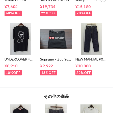
BOOST BA8842
MULTI COLOR TEE
¥7,604
¥19,734
¥15,180
68%OFF
22%OFF
70%OFF
UNDERCOVER ×
Supreme × Zoo York
NEW MANUAL #017
KOSUKE
Transit Tee
lv 61'S TAPERRED
¥8,910
¥9,922
¥30,888
KAWAMURA BEAR
JEANS / OW
TEE
10%OFF
18%OFF
22%OFF
その他の商品