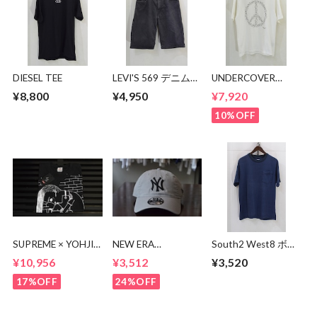
DIESEL TEE
LEVI'S 569 デニムシ
UNDERCOVER
ョーツ
PEASE BEAR TEE
¥8,800
¥4,950
¥7,920
10%OFF
SUPREME × YOHJI
NEW ERA
South2 West8 ボー
YAMAMOTO
9TWENTY NY CAP
ダーポケットTシャ
¥10,956
¥3,512
¥3,520
Thinker Tee
ツ
17%OFF
24%OFF