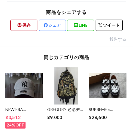
商品をシェアする
保存
シェア
LINE
ツイート
報告する
同じカテゴリの商品
NEW ERA
GREGORY 迷彩デイ
SUPREME ×
9TWENTY NY CAP
パック 90's
Dr.Martens 1461
¥3,512
¥9,000
¥28,600
SUPREME SKULL
24%OFF