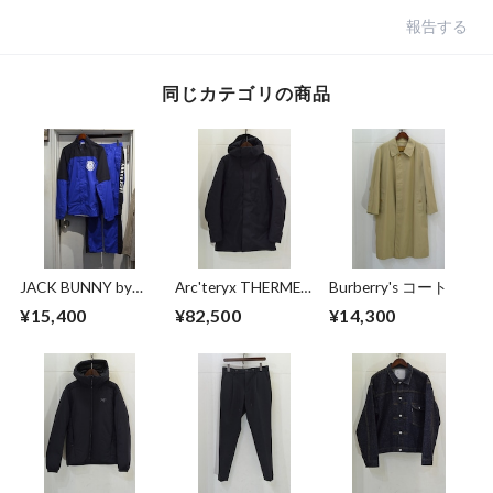
報告する
同じカテゴリの商品
JACK BUNNY by
Arc'teryx THERME
Burberry's コート
PEARLY GATES キャ
PARKA
¥15,400
¥82,500
¥14,300
ップ付き セットア
ップ