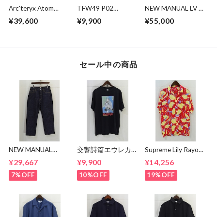
Arc'teryx Atom
TFW49 P02
NEW MANUAL LV T-
Heavyweight Hoody
EASYTUCK PANTS
BACK DENIM
¥39,600
¥9,900
¥55,000
JACKET
セール中の商品
NEW MANUAL
交響詩篇エウレカセ
Supreme Lily Rayon
LV61's TAPERED
ブン x MAGICAL
Shirt
¥29,667
¥9,900
¥14,256
JEANS
MOSH
MISFITS"EUREKA"
7%OFF
10%OFF
19%OFF
TEE