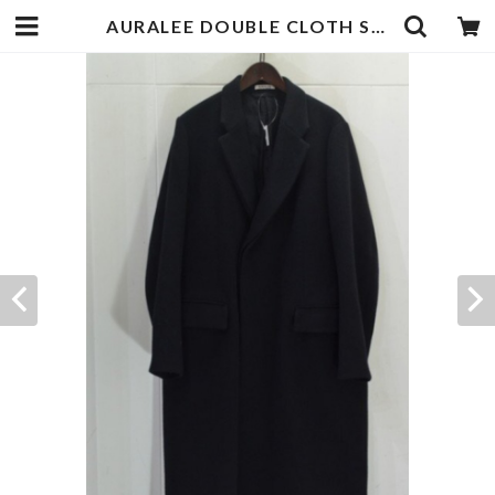
AURALEE DOUBLE CLOTH SUPER FINE MELTON CHESTERFIELD COAT | goodbadstore