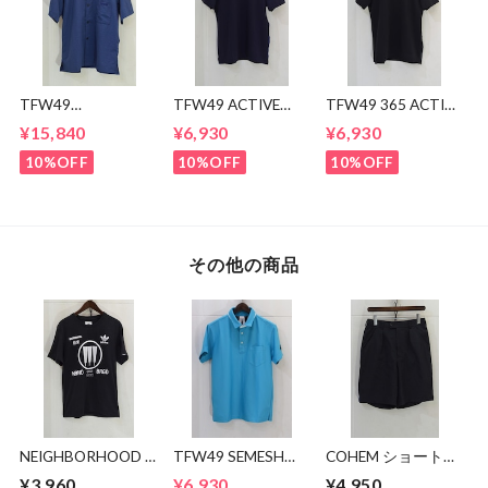
TFW49
TFW49 ACTIVE
TFW49 365 ACTIVE
CONBINATION
POLO
POLO
¥15,840
¥6,930
¥6,930
OPEN COLLAR
SHIRTS
10%OFF
10%OFF
10%OFF
その他の商品
NEIGHBORHOOD ×
TFW49 SEMESH
COHEM ショートパ
adidas 極東Tシャツ
POLO
ンツ
¥3,960
¥6,930
¥4,950