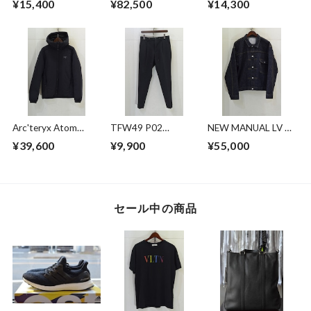
¥15,400
¥82,500
¥14,300
ップ付き セットア
ップ
Arc'teryx Atom
TFW49 P02
NEW MANUAL LV T-
Heavyweight Hoody
EASYTUCK PANTS
BACK DENIM
¥39,600
¥9,900
¥55,000
JACKET
セール中の商品