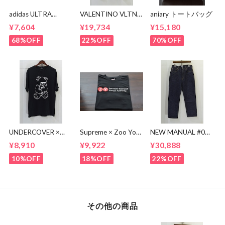
adidas ULTRA
VALENTINO VLTN
aniary トートバッグ
BOOST BA8842
MULTI COLOR TEE
¥7,604
¥19,734
¥15,180
68%OFF
22%OFF
70%OFF
UNDERCOVER ×
Supreme × Zoo York
NEW MANUAL #017
KOSUKE
Transit Tee
lv 61'S TAPERRED
¥8,910
¥9,922
¥30,888
KAWAMURA BEAR
JEANS / OW
TEE
10%OFF
18%OFF
22%OFF
その他の商品