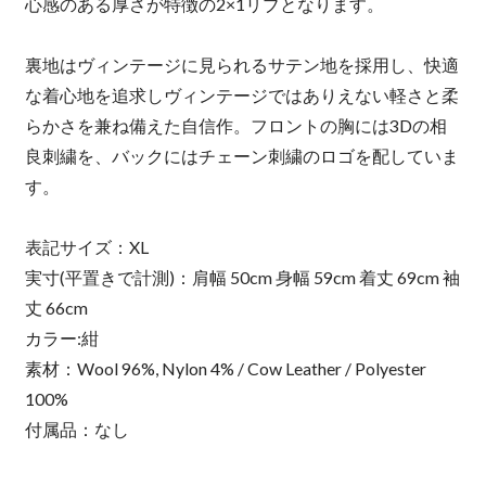
心感のある厚さが特徴の2×1リブとなります。
裏地はヴィンテージに見られるサテン地を採用し、快適
な着心地を追求しヴィンテージではありえない軽さと柔
らかさを兼ね備えた自信作。フロントの胸には3Dの相
良刺繍を、バックにはチェーン刺繍のロゴを配していま
す。
表記サイズ：XL
実寸(平置きで計測)：肩幅 50cm 身幅 59cm 着丈 69cm 袖
丈 66cm
カラー:紺
素材：Wool 96%, Nylon 4% / Cow Leather / Polyester
100%
付属品：なし