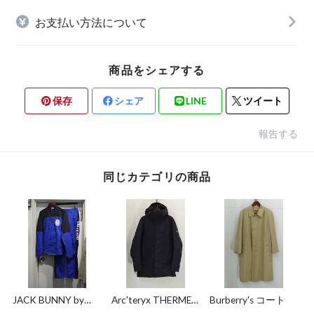
お支払い方法について
商品をシェアする
保存
シェア
LINE
ツイート
報告する
同じカテゴリの商品
JACK BUNNY by
Arc'teryx THERME
Burberry's コート
PEARLY GATES キャ
PARKA