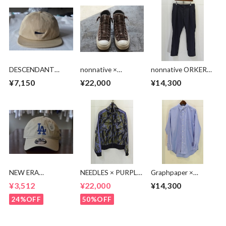
DESCENDANT
nonnative ×
nonnative ORKER
CACHALOT 6PANEL
SPINGLE MOVE
SLACKS P/W
¥7,150
¥22,000
¥14,300
DWELLER TRAINER
GABARDINE
HI COW LEATHER
WITH GORE-TEX
NEW ERA
NEEDLES × PURPLE
Graphpaper ×
9TWENTY LA CAP
THINGS MR395
Thomas Mason L/S
¥3,512
¥22,000
¥14,300
Track Jacket -BDU
B.D Shirt
24%OFF
50%OFF