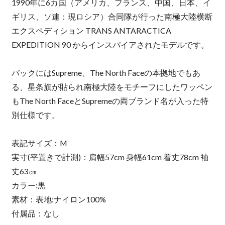
1990年に6カ国（アメリカ、フランス、中国、日本、イ
ギリス、ソ連：現ロシア）合同隊が行った南極大陸横断
エクスペディション TRANS ANTARACTICA
EXPEDITION 90 からインスパイアされたモデルです。
バックにはSupreme、The North Faceの本拠地でもあ
る、星条旗が貼られ南極大陸をモチーフにしたワッペン
もThe North FaceとSupremeの両ブランド名が入った特
別仕様です。
表記サイズ：M
実寸(平置きで計測)：肩幅57cm 身幅61cm 着丈78cm 袖
丈63㎝
カラー:黒
素材：表地:ナイロン100%
付属品：なし