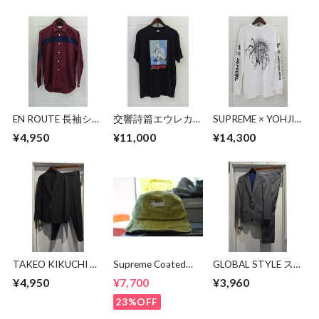
EN ROUTE 長袖シャ
交響詩篇エウレカセ
SUPREME × YOHJI
ツ
ブン x MAGICAL
YAMAMOTO Y's L/S
¥4,950
¥11,000
¥14,300
MOSH
Tee
MISFITS"EUREKA"
TEE
TAKEO KIKUCHI セ
Supreme Coated
GLOBAL STYLE ス
ットアップ
Denim Crusher
ーツ
¥4,950
¥7,700
¥3,960
23%OFF