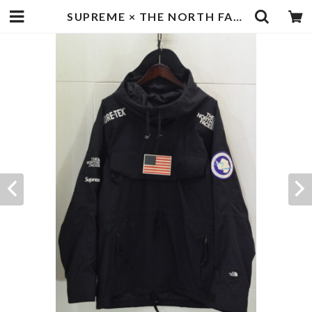
SUPREME × THE NORTH FACE Trans Antarctica Expedition Gore-Tex Pullover | goodbadstore