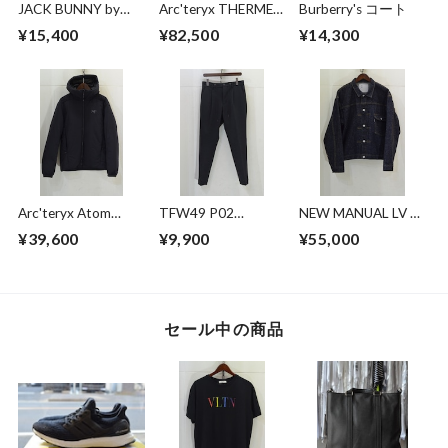
JACK BUNNY by
Arc'teryx THERME
Burberry's コート
PEARLY GATES キャ
PARKA
¥15,400
¥82,500
¥14,300
ップ付き セットア
ップ
Arc'teryx Atom
TFW49 P02
NEW MANUAL LV T-
Heavyweight Hoody
EASYTUCK PANTS
BACK DENIM
¥39,600
¥9,900
¥55,000
JACKET
セール中の商品