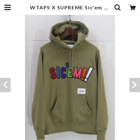
WTAPS X SUPREME Sic'em Hooded Sweatshirt | goodbadstore