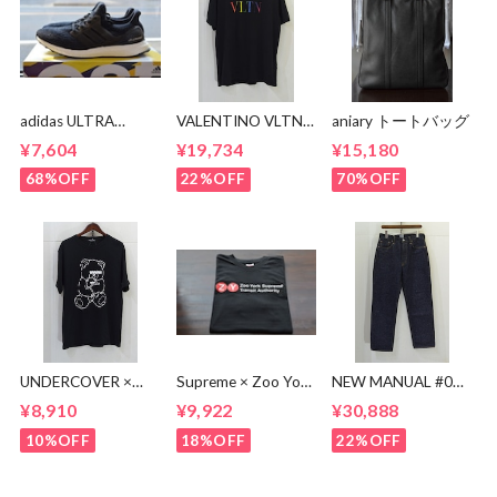
adidas ULTRA
VALENTINO VLTN
aniary トートバッグ
BOOST BA8842
MULTI COLOR TEE
¥7,604
¥19,734
¥15,180
68%OFF
22%OFF
70%OFF
UNDERCOVER ×
Supreme × Zoo York
NEW MANUAL #017
KOSUKE
Transit Tee
lv 61'S TAPERRED
¥8,910
¥9,922
¥30,888
KAWAMURA BEAR
JEANS / OW
TEE
10%OFF
18%OFF
22%OFF