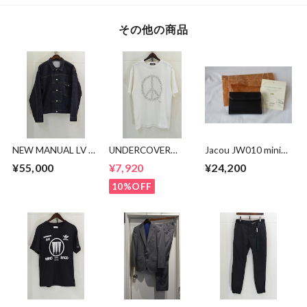
その他の商品
NEW MANUAL LV T-
UNDERCOVER
Jacou JW010 mini
BACK DENIM
PEASE BEAR TEE
wallet
¥55,000
¥7,920
¥24,200
JACKET
10%OFF