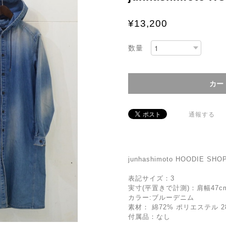
¥13,200
数量
通報する
junhashimoto HOODIE SHO
表記サイズ：3
実寸(平置きで計測)：肩幅47cm 
カラー:ブルーデニム
素材： 綿72% ポリエステル 2
付属品：なし