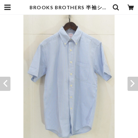
BROOKS BROTHERS 半袖シャツ | goodbadstore