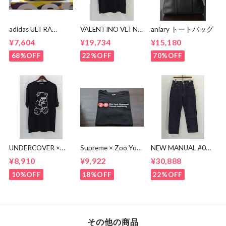
adidas ULTRA
VALENTINO VLTN
aniary トートバッグ
BOOST BA8842
MULTI COLOR TEE
¥7,604
¥19,734
¥15,180
68%OFF
22%OFF
70%OFF
UNDERCOVER ×
Supreme × Zoo York
NEW MANUAL #017
KOSUKE
Transit Tee
lv 61'S TAPERRED
¥8,910
¥9,922
¥30,888
KAWAMURA BEAR
JEANS / OW
TEE
10%OFF
18%OFF
22%OFF
その他の商品