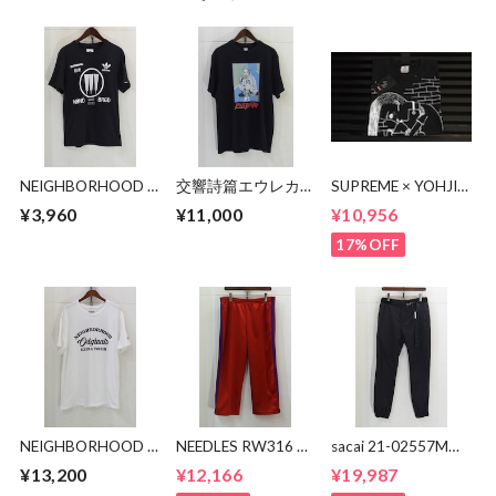
NEIGHBORHOOD ×
交響詩篇エウレカセ
SUPREME × YOHJI
adidas 極東Tシャツ
ブン x MAGICAL
YAMAMOTO
¥3,960
¥11,000
¥10,956
MOSH
Thinker Tee
MISFITS"EUREKA"
17%OFF
TEE
NEIGHBORHOOD ×
NEEDLES RW316 ト
sacai 21-02557M
稲葉浩志 Tシャツ
ラックパンツ
Suiting Pants
¥13,200
¥12,166
¥19,987