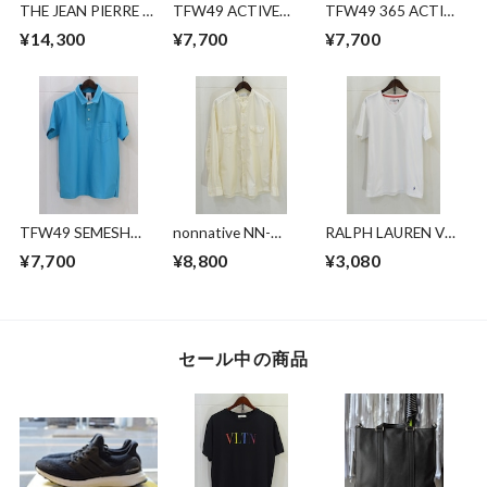
THE JEAN PIERRE ×
TFW49 ACTIVE
TFW49 365 ACTIVE
THOMAS MASON
POLO
POLO
¥14,300
¥7,700
¥7,700
SIGNATURE 11XL
SS SHIRT
TFW49 SEMESH
nonnative NN-
RALPH LAUREN Vネ
POLO
S4306 RANCHER
ックTシャツ
¥7,700
¥8,800
¥3,080
STAND COLLAR
SHIRT
セール中の商品