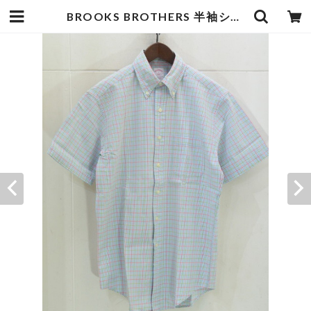
BROOKS BROTHERS 半袖シャツ | goodbadstore