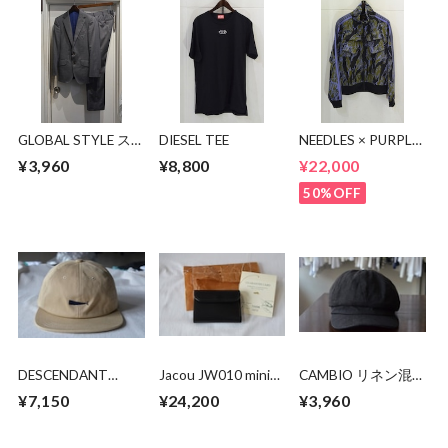
GLOBAL STYLE ス
DIESEL TEE
NEEDLES × PURPLE
ーツ
THINGS MR395
¥3,960
¥8,800
¥22,000
Track Jacket -BDU
50%OFF
DESCENDANT
Jacou JW010 mini
CAMBIO リネン混
CACHALOT 6PANEL
wallet
キャスケット
¥7,150
¥24,200
¥3,960