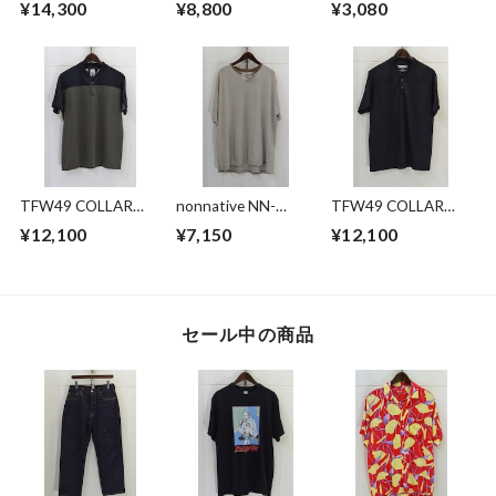
¥14,300
¥8,800
¥3,080
SIGNATURE 11XL
STAND COLLAR
SS SHIRT
SHIRT
TFW49 COLLAR
nonnative NN-
TFW49 COLLAR
LESS POLO
C4419 CLERK S/S
LESS POLO
¥12,100
¥7,150
¥12,100
T-NECK TEE C/L
PIQUE BORDER
セール中の商品