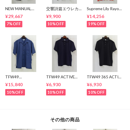
NEW MANUAL
交響詩篇エウレカセ
Supreme Lily Rayon
LV61's TAPERED
ブン x MAGICAL
Shirt
¥29,667
¥9,900
¥14,256
JEANS
MOSH
MISFITS"EUREKA"
7%OFF
10%OFF
19%OFF
TEE
TFW49
TFW49 ACTIVE
TFW49 365 ACTIVE
CONBINATION
POLO
POLO
¥15,840
¥6,930
¥6,930
OPEN COLLAR
SHIRTS
10%OFF
10%OFF
10%OFF
その他の商品