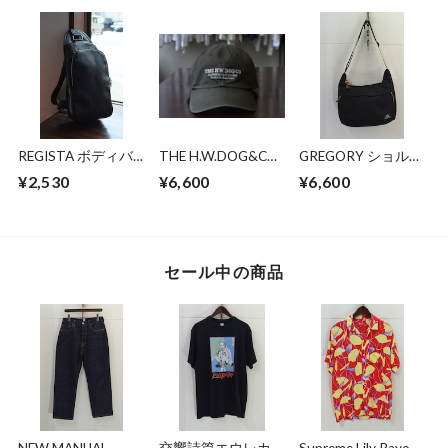
REGISTA ボディバ
THE H.W.DOG&CO
GREGORY ショルダ
ッグ
BIO PROCESSED
ーバッグ
¥2,530
¥6,600
¥6,600
SHALLOW CAP
セール中の商品
NEW MANUAL
交響詩篇エウレカセ
Supreme Lily Rayon