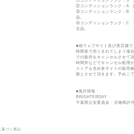
①コンディションランク：S 
②コンディションランク：A 
③コンディションランク：B 
品。
④コンディションランク：C
古品。
■他ウェブサイト及び実店舗で
時間差で売りきれてしまう場
での販売をキャンセルさせて
時間外などでキャンセル処理
ストアも含め各サイトの販売確
順とさせて頂きます。予めご
■免許情報 :
BRIGHTERDAY ·
千葉県公安委員会 · 古物商許可証 
に基づく表記