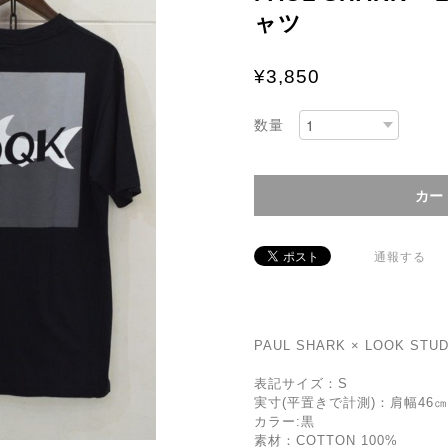
ャツ
¥3,850
数量
通報する
PAUL SHARK × LOOK STU
表記サイズ：S
実寸(平置きで計測)：肩幅46㎝ 
カラー:黒
素材：COTTON 100%