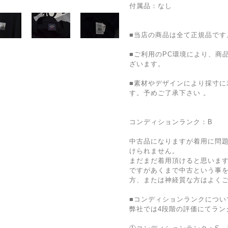
付属品：なし
■当店の商品は全て正規品です
■ご利用のPC環境により、商
ざいます。
■素材やデザインにより採寸に
す。予めご了承下さい 。
コンディションランク：B
中古品になりますが着用に問
けられません。
まだまだ着用頂けると思いま
ですがあくまで中古という事
方、または神経質な方はよく
■コンディションランクについ
弊社では4段階の評価にてラン