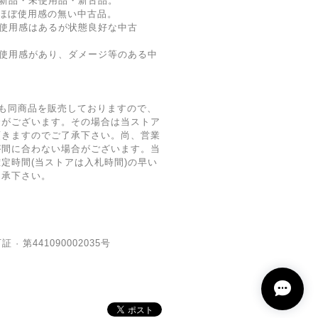
新品・未使用品・新古品。
ほぼ使用感の無い中古品。
使用感はあるが状態良好な中古
 使用感があり、ダメージ等のある中
も同商品を販売しておりますので、
合がございます。その場合は当ストア
頂きますのでご了承下さい。尚、営業
が間に合わない場合がございます。当
定時間(当ストアは入札時間)の早い
了承下さい。
· 第441090002035号