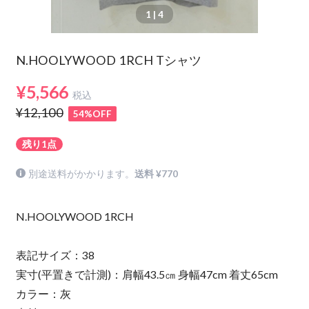
1
| 4
N.HOOLYWOOD 1RCH Tシャツ
¥5,566
税込
¥12,100
54%OFF
残り1点
別途送料がかかります。
送料 ¥770
N.HOOLYWOOD 1RCH
表記サイズ：38
実寸(平置きで計測)：肩幅43.5㎝ 身幅47cm 着丈65cm
カラー：灰