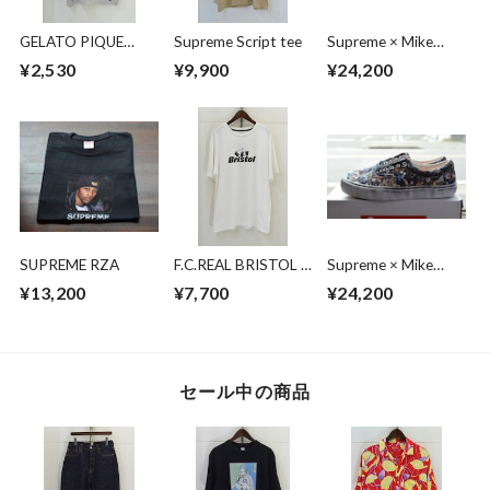
GELATO PIQUE
Supreme Script tee
Supreme × Mike
HOMME ×
Kelley × Vans Half
¥2,530
¥9,900
¥24,200
PENDLETON ルーム
Cab
ウェア
SUPREME RZA
F.C.REAL BRISTOL ×
Supreme × Mike
MINIONSMINIONS
Kelley × Vans Era
¥13,200
¥7,700
¥24,200
SHADOW TEAM
TEE
セール中の商品