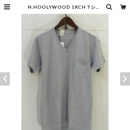
N.HOOLYWOOD 1RCH Tシャツ | goodbadstore