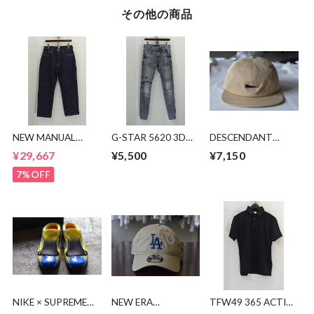
その他の商品
NEW MANUAL
G-STAR 5620 3D
DESCENDANT
LV61's TAPERED
ZIP KNEE SKINNY
CACHALOT 6PANEL
¥29,667
¥5,500
¥7,150
JEANS
7%OFF
NIKE × SUPREME
NEW ERA
TFW49 365 ACTIVE