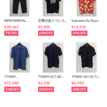
NEW MANUAL
交響詩篇エウレカセ
Supreme Lily Rayon
LV61's TAPERED
ブン x MAGICAL
Shirt
¥29,667
¥9,900
¥14,256
JEANS
MOSH
MISFITS"EUREKA"
7%OFF
10%OFF
19%OFF
TEE
TFW49
TFW49 ACTIVE
TFW49 365 ACTIVE
CONBINATION
POLO
POLO
¥15,840
¥6,930
¥6,930
OPEN COLLAR
SHIRTS
10%OFF
10%OFF
10%OFF