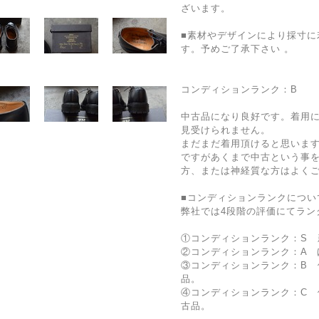
ざいます。
■素材やデザインにより採寸に
す。予めご了承下さい 。
コンディションランク：B
中古品になり良好です。着用
見受けられません。
まだまだ着用頂けると思いま
ですがあくまで中古という事
方、または神経質な方はよく
■コンディションランクについ
弊社では4段階の評価にてラン
①コンディションランク：S 
②コンディションランク：A 
③コンディションランク：B 
品。
④コンディションランク：C
古品。