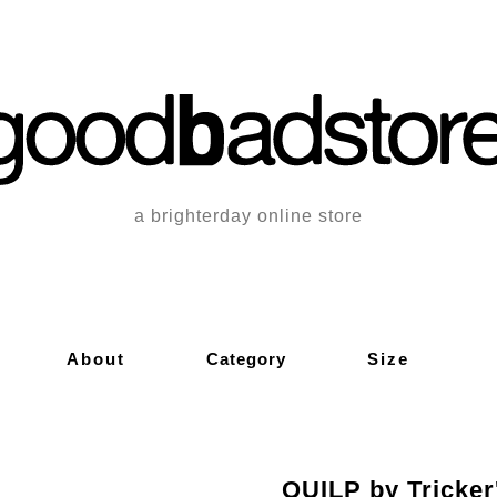
a brighterday online store
About
Category
Size
QUILP by Tricker