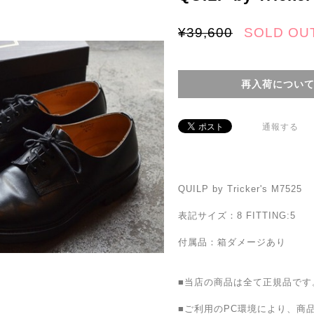
¥39,600
SOLD OU
再入荷につい
通報する
QUILP by Tricker's M7525
表記サイズ：8 FITTING:5
付属品：箱ダメージあり
■当店の商品は全て正規品です
■ご利用のPC環境により、商