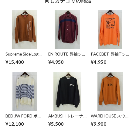
同じカテゴリの商品
Supreme Side Logo
EN ROUTE 長袖シャ
PACCBET 長袖Tシ
Crewneck
ツ
ャツ
¥15,400
¥4,950
¥4,950
BED JW FORD ボー
AMBUSH トレーナ
WAREHOUSE スウ
ダーニット
ー
ェット
¥12,100
¥5,500
¥9,900