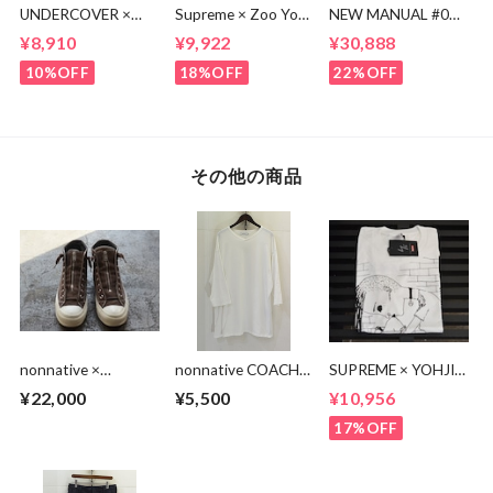
UNDERCOVER ×
Supreme × Zoo York
NEW MANUAL #017
KOSUKE
Transit Tee
lv 61'S TAPERRED
¥8,910
¥9,922
¥30,888
KAWAMURA BEAR
JEANS / OW
TEE
10%OFF
18%OFF
22%OFF
その他の商品
nonnative ×
nonnative COACH
SUPREME × YOHJI
SPINGLE MOVE
Q/S V-NECK TEE
YAMAMOTO
¥22,000
¥5,500
¥10,956
DWELLER TRAINER
NN-C4617
Thinker Tee
HI COW LEATHER
17%OFF
WITH GORE-TEX