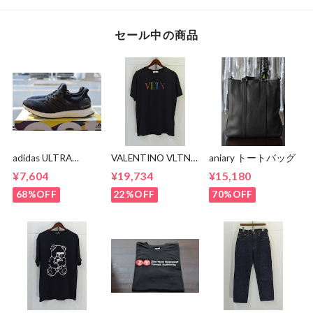
セール中の商品
adidas ULTRA
VALENTINO VLTN
aniary トートバッグ
BOOST BA8842
MULTI COLOR TEE
¥7,604
¥19,734
¥15,180
68%OFF
22%OFF
70%OFF