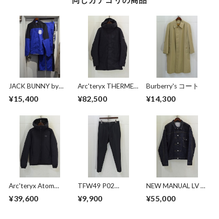
JACK BUNNY by
Arc'teryx THERME
Burberry's コート
PEARLY GATES キャ
PARKA
¥15,400
¥82,500
¥14,300
ップ付き セットア
ップ
Arc'teryx Atom
TFW49 P02
NEW MANUAL LV T-
Heavyweight Hoody
EASYTUCK PANTS
BACK DENIM
¥39,600
¥9,900
¥55,000
JACKET