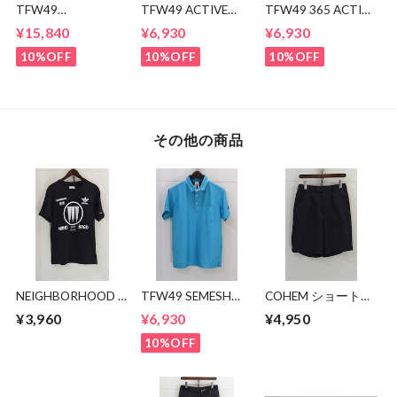
TFW49
TFW49 ACTIVE
TFW49 365 ACTIVE
CONBINATION
POLO
POLO
¥15,840
¥6,930
¥6,930
OPEN COLLAR
SHIRTS
10%OFF
10%OFF
10%OFF
その他の商品
NEIGHBORHOOD ×
TFW49 SEMESH
COHEM ショートパ
adidas 極東Tシャツ
POLO
ンツ
¥3,960
¥6,930
¥4,950
10%OFF