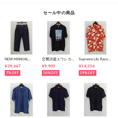
セール中の商品
NEW MANUAL
交響詩篇エウレカセ
Supreme Lily Rayon
LV61's TAPERED
ブン x MAGICAL
Shirt
¥29,667
¥9,900
¥14,256
JEANS
MOSH
MISFITS"EUREKA"
7%OFF
10%OFF
19%OFF
TEE