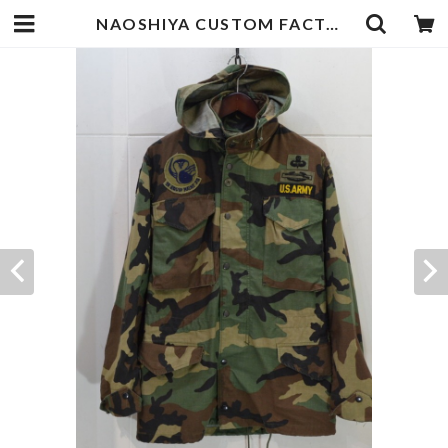
NAOSHIYA CUSTOM FACTORY M-65 HOODY | goodbadstore