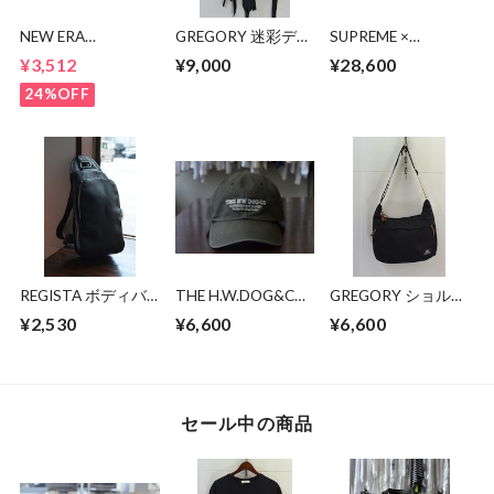
NEW ERA
GREGORY 迷彩デイ
SUPREME ×
9TWENTY NY CAP
パック 90's
Dr.Martens 1461
¥3,512
¥9,000
¥28,600
SUPREME SKULL
24%OFF
REGISTA ボディバ
THE H.W.DOG&CO
GREGORY ショルダ
ッグ
BIO PROCESSED
ーバッグ
¥2,530
¥6,600
¥6,600
SHALLOW CAP
セール中の商品