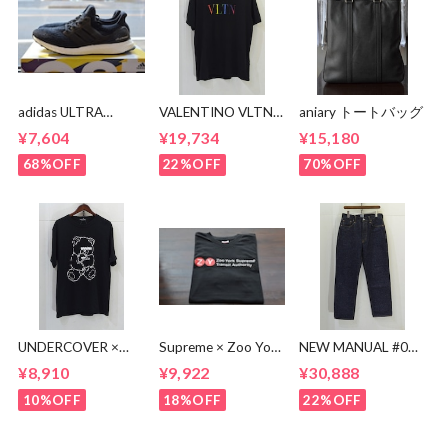
adidas ULTRA
VALENTINO VLTN
aniary トートバッグ
BOOST BA8842
MULTI COLOR TEE
¥7,604
¥19,734
¥15,180
68%OFF
22%OFF
70%OFF
UNDERCOVER ×
Supreme × Zoo York
NEW MANUAL #017
KOSUKE
Transit Tee
lv 61'S TAPERRED
¥8,910
¥9,922
¥30,888
KAWAMURA BEAR
JEANS / OW
TEE
10%OFF
18%OFF
22%OFF