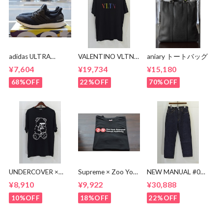
adidas ULTRA
VALENTINO VLTN
aniary トートバッグ
BOOST BA8842
MULTI COLOR TEE
¥7,604
¥19,734
¥15,180
68%OFF
22%OFF
70%OFF
UNDERCOVER ×
Supreme × Zoo York
NEW MANUAL #017
KOSUKE
Transit Tee
lv 61'S TAPERRED
¥8,910
¥9,922
¥30,888
KAWAMURA BEAR
JEANS / OW
TEE
10%OFF
18%OFF
22%OFF