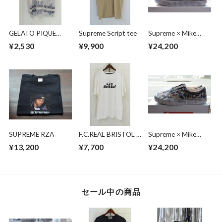
GELATO PIQUE
Supreme Script tee
Supreme × Mike
HOMME ×
Kelley × Vans Half
¥2,530
¥9,900
¥24,200
PENDLETON ルーム
Cab
ウェア
SUPREME RZA
F.C.REAL BRISTOL ×
Supreme × Mike
MINIONSMINIONS
Kelley × Vans Era
¥13,200
¥7,700
¥24,200
SHADOW TEAM
TEE
セール中の商品