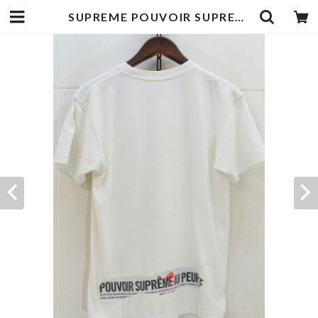
SUPREME POUVOIR SUPREME AU PEUPLE Tシャツ | goodbadstore