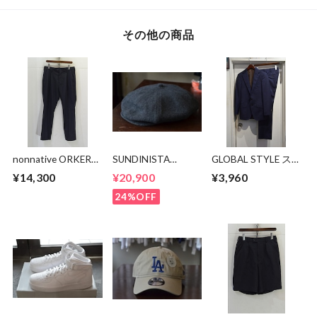
その他の商品
nonnative ORKER
SUNDINISTA
GLOBAL STYLE ス
SLACKS P/W
EXPERIENCE キャス
ーツ
¥14,300
¥20,900
¥3,960
GABARDINE
ケット
24%OFF