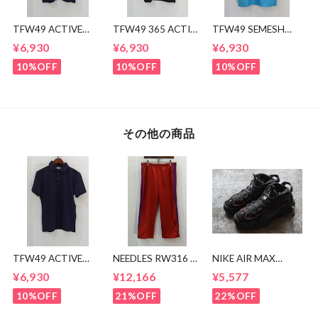
TFW49 ACTIVE
TFW49 365 ACTIVE
TFW49 SEMESH
POLO
POLO
POLO
¥6,930
¥6,930
¥6,930
10%OFF
10%OFF
10%OFF
その他の商品
TFW49 ACTIVE
NEEDLES RW316 ト
NIKE AIR MAX
POLO
ラックパンツ
PENNY DV7442-
¥6,930
¥12,166
¥5,577
001
10%OFF
21%OFF
22%OFF