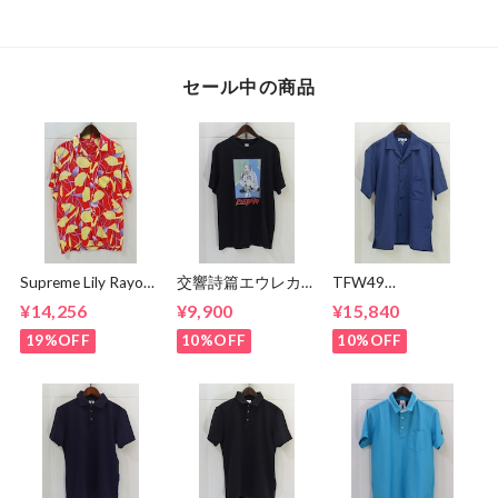
セール中の商品
Supreme Lily Rayon
交響詩篇エウレカセ
TFW49
Shirt
ブン x MAGICAL
CONBINATION
¥14,256
¥9,900
¥15,840
MOSH
OPEN COLLAR
MISFITS"EUREKA"
SHIRTS
19%OFF
10%OFF
10%OFF
TEE