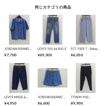
同じカテゴリの商品
JORDAN BRAND デ
LEVI'S 501 66 BIG-E
FCT PIER 7 - Relax
ニムシャツ
Fit
¥7,700
¥69,300
¥6,050
LEVI'S MADE &
JORDAN BRAND デ
TFW49 P02
CRAFTEDBROAD
ニムショーツ
EASYTUCK PANTS
¥4,950
¥6,600
¥9,900
DENIM CROPPED