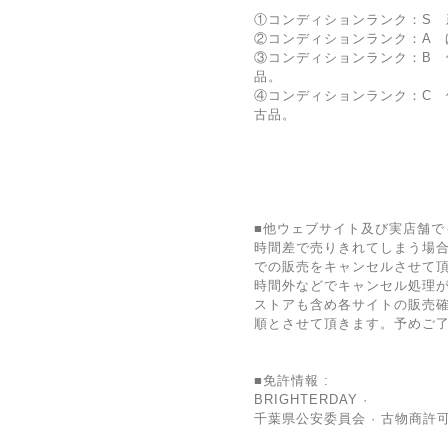
①コンディションランク：S 
②コンディションランク：A 
③コンディションランク：B 
品。
④コンディションランク：C
古品。
■他ウェブサイト及び実店舗で
時間差で売りきれてしまう場
での販売をキャンセルさせて
時間外などでキャンセル処理
ストアも含め各サイトの販売確
順とさせて頂きます。予めご
■免許情報 :
BRIGHTERDAY ·
千葉県公安委員会 · 古物商許可証 