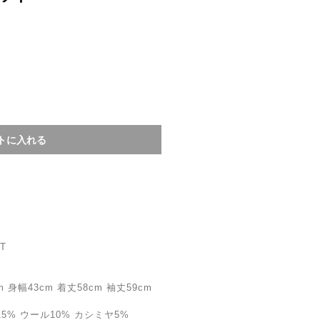
IT
身幅43cm 着丈58cm 袖丈59cm
5% ウール10% カシミヤ5%