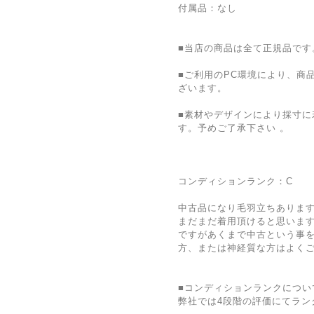
付属品：なし
■当店の商品は全て正規品です
■ご利用のPC環境により、商
ざいます。
■素材やデザインにより採寸に
す。予めご了承下さい 。
コンディションランク：C
中古品になり毛羽立ちありま
まだまだ着用頂けると思いま
ですがあくまで中古という事
方、または神経質な方はよく
■コンディションランクについ
弊社では4段階の評価にてラン