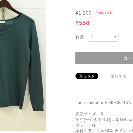
¥1,100
50%OFF
¥550
数量
通報する
nano universe V NECK BKN
表記サイズ：S
実寸(平置きで計測)：肩幅45cm 
カラー：緑
素材：アクリル50% ナイロン1