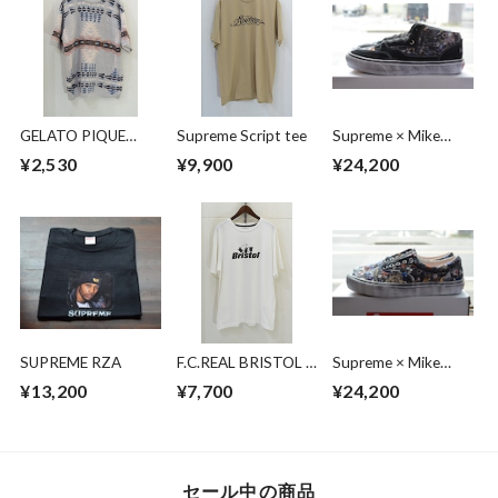
GELATO PIQUE
Supreme Script tee
Supreme × Mike
HOMME ×
Kelley × Vans Half
¥2,530
¥9,900
¥24,200
PENDLETON ルーム
Cab
ウェア
SUPREME RZA
F.C.REAL BRISTOL ×
Supreme × Mike
MINIONSMINIONS
Kelley × Vans Era
¥13,200
¥7,700
¥24,200
SHADOW TEAM
TEE
セール中の商品