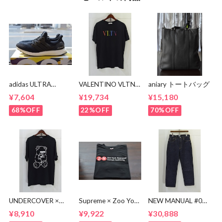
adidas ULTRA
VALENTINO VLTN
aniary トートバッグ
BOOST BA8842
MULTI COLOR TEE
¥7,604
¥19,734
¥15,180
68%OFF
22%OFF
70%OFF
UNDERCOVER ×
Supreme × Zoo York
NEW MANUAL #017
KOSUKE
Transit Tee
lv 61'S TAPERRED
¥8,910
¥9,922
¥30,888
KAWAMURA BEAR
JEANS / OW