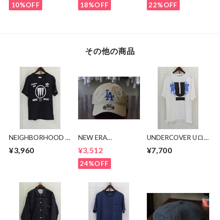
TEE
10%OFF
18%OFF
22%OFF
その他の商品
NEIGHBORHOOD ×
NEW ERA
UNDERCOVER Uロ
adidas 極東Tシャツ
9TWENTY LA CAP
ゴTシャツ UC1E807
¥3,960
¥3,512
¥7,700
24%OFF