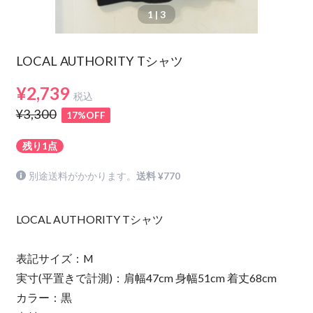
1
| 3
LOCAL AUTHORITY Tシャツ
¥2,739
税込
¥3,300
17%OFF
残り1点
別途送料がかかります。
送料 ¥770
LOCAL AUTHORITY Tシャツ
表記サイズ：M
実寸(平置きで計測)：肩幅47cm 身幅51cm 着丈68cm
カラー：黒