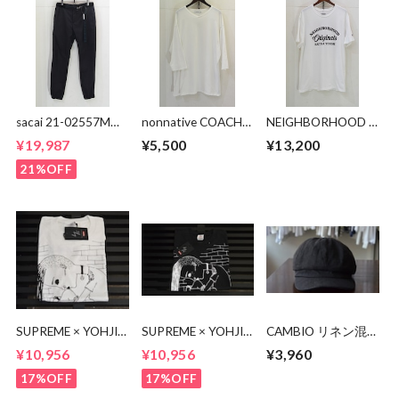
sacai 21-02557M
nonnative COACH
NEIGHBORHOOD ×
Suiting Pants
Q/S V-NECK TEE
稲葉浩志 Tシャツ
¥19,987
¥5,500
¥13,200
NN-C4617
21%OFF
SUPREME × YOHJI
SUPREME × YOHJI
CAMBIO リネン混
YAMAMOTO
YAMAMOTO
キャスケット
¥10,956
¥10,956
¥3,960
Thinker Tee
Thinker Tee
17%OFF
17%OFF