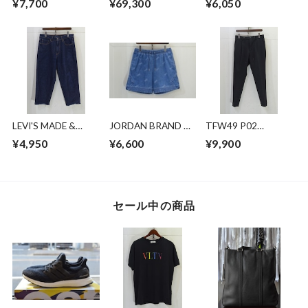
¥7,700
¥69,300
¥6,050
LEVI'S MADE &
JORDAN BRAND デ
TFW49 P02
CRAFTEDBROAD
ニムショーツ
EASYTUCK PANTS
¥4,950
¥6,600
¥9,900
DENIM CROPPED
セール中の商品