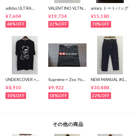
adidas ULTRA
VALENTINO VLTN
aniary トートバッグ
BOOST BA8842
MULTI COLOR TEE
¥7,604
¥19,734
¥15,180
68%OFF
22%OFF
70%OFF
UNDERCOVER ×
Supreme × Zoo York
NEW MANUAL #017
KOSUKE
Transit Tee
lv 61'S TAPERRED
¥8,910
¥9,922
¥30,888
KAWAMURA BEAR
JEANS / OW
TEE
10%OFF
18%OFF
22%OFF
その他の商品