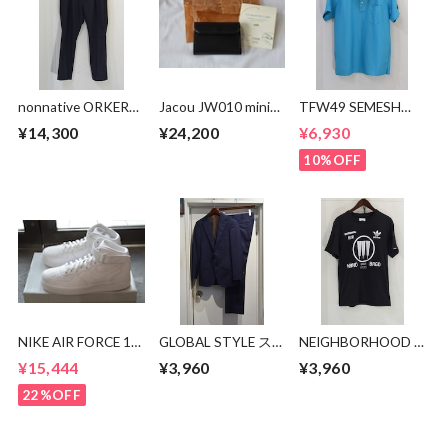
nonnative ORKER
Jacou JW010 mini
TFW49 SEMESH
SLACKS P/W
wallet
POLO
¥14,300
¥24,200
¥6,930
GABARDINE
10%OFF
NIKE AIR FORCE 1
GLOBAL STYLE ス
NEIGHBORHOOD ×
MID CW2289-111
ーツ
adidas 極東Tシャツ
¥15,444
¥3,960
¥3,960
22%OFF