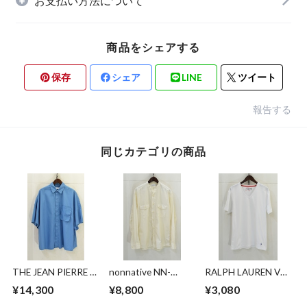
お支払い方法について
商品をシェアする
保存
シェア
LINE
ツイート
報告する
同じカテゴリの商品
THE JEAN PIERRE ×
nonnative NN-
RALPH LAUREN Vネ
THOMAS MASON
S4306 RANCHER
ックTシャツ
¥14,300
¥8,800
¥3,080
SIGNATURE 11XL
STAND COLLAR
SS SHIRT
SHIRT