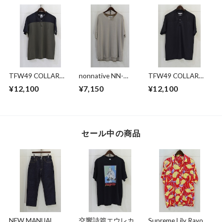
TFW49 COLLAR
nonnative NN-
TFW49 COLLAR
LESS POLO
C4419 CLERK S/S
LESS POLO
¥12,100
¥7,150
¥12,100
T-NECK TEE C/L
PIQUE BORDER
セール中の商品
NEW MANUAL
交響詩篇エウレカセ
Supreme Lily Rayon