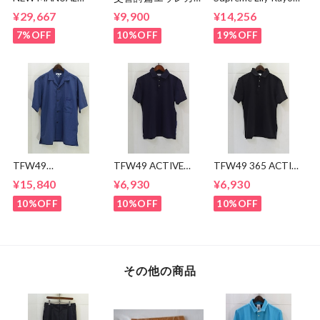
LV61's TAPERED
ブン x MAGICAL
Shirt
¥29,667
¥9,900
¥14,256
JEANS
MOSH
MISFITS"EUREKA"
7%OFF
10%OFF
19%OFF
TEE
TFW49
TFW49 ACTIVE
TFW49 365 ACTIVE
CONBINATION
POLO
POLO
¥15,840
¥6,930
¥6,930
OPEN COLLAR
SHIRTS
10%OFF
10%OFF
10%OFF
その他の商品