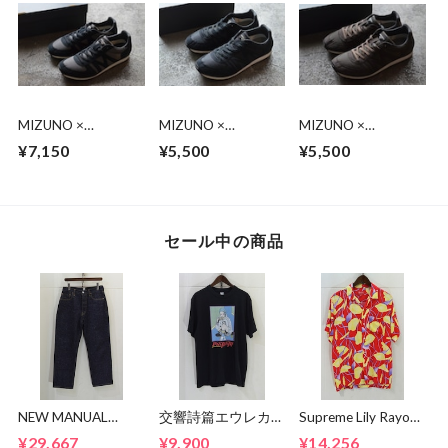
MIZUNO ×
MIZUNO ×
MIZUNO ×
MARGARET
MARGARET
MARGARET
¥7,150
¥5,500
¥5,500
HOWELL スニーカ
HOWELL スニーカ
HOWELL スニーカ
ー
ー
ー
セール中の商品
NEW MANUAL
交響詩篇エウレカセ
Supreme Lily Rayon
LV61's TAPERED
ブン x MAGICAL
Shirt
¥29,667
¥9,900
¥14,256