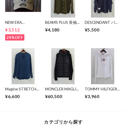
NEW ERA
BEAMS PLUS 長袖シ
DESCENDANT パー
9TWENTY LA CAP
ャツ
カー
¥3,512
¥4,180
¥5,500
24%OFF
Magine STRETCH
MONCLER MAGLIA
TOMMY HILFIGER
BAND COLLAR
CARDIGAN
パーカー
¥6,600
¥60,500
¥3,960
SKIPPER SHIRTS
カテゴリから探す