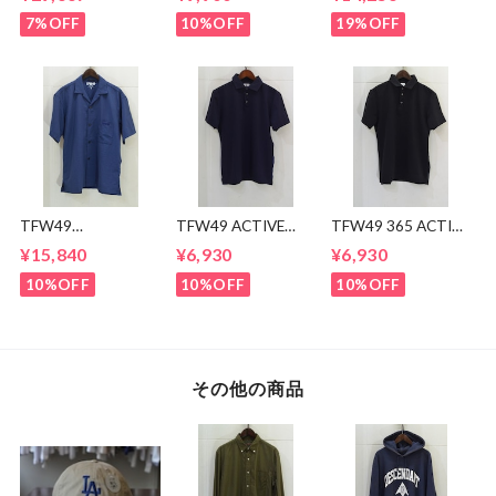
JEANS
MOSH
MISFITS"EUREKA"
7%OFF
10%OFF
19%OFF
TEE
TFW49
TFW49 ACTIVE
TFW49 365 ACTIVE
CONBINATION
POLO
POLO
¥15,840
¥6,930
¥6,930
OPEN COLLAR
SHIRTS
10%OFF
10%OFF
10%OFF
その他の商品