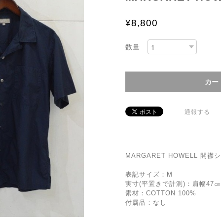
¥8,800
数量
通報する
MARGARET HOWELL 開襟シャ
表記サイズ：M
実寸(平置きで計測)：肩幅47㎝ 
素材：COTTON 100%
付属品：なし