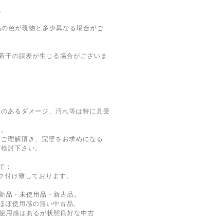
。
品の色が現物と多少異なる場合がご
若干の誤差が生じる場合がございま
題のあるダメージ、汚れ等は特に見受
す。
をご理解頂き、完璧をお求めになる
ご検討下さい。
て：
ク付け致しております。
新品・未使用品・新古品。
ほぼ使用感の無い中古品。
使用感はあるが状態良好な中古