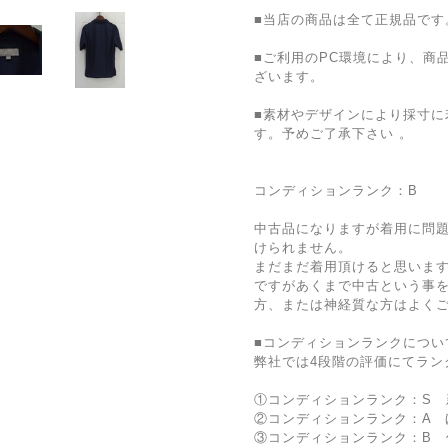
■当店の商品は全て正規品です
■ご利用のPC環境により、商
ざいます。
■素材やデザインにより採寸に
す。予めご了承下さい 。
コンディションランク：B
中古品になりますが着用に問
けられません。
まだまだ着用頂けると思いま
ですがあくまで中古という事
方、または神経質な方はよく
■コンディションランクについ
弊社では4段階の評価にてラン
①コンディションランク：S 
②コンディションランク：A 
③コンディションランク：B 