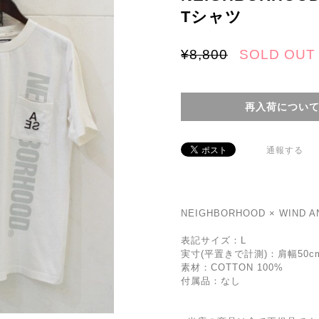
Tシャツ
¥8,800
SOLD OUT
再入荷につい
通報する
NEIGHBORHOOD × WIND 
表記サイズ：L
実寸(平置きで計測)：肩幅50cm
素材：COTTON 100%
付属品：なし