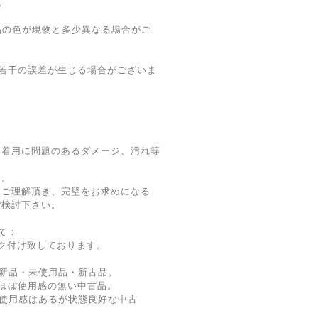
。
品の色が現物と多少異なる場合がご
若干の誤差が生じる場合がございま
。着用に問題のあるダメージ、汚れ等
す。
をご理解頂き、完璧をお求めになる
ご検討下さい。
て：
ク付け致しております。
新品・未使用品・新古品。
ほぼ使用感の無い中古品。
使用感はあるが状態良好な中古