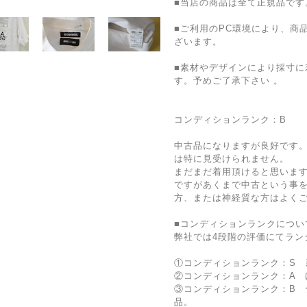
■当店の商品は全て正規品です
■ご利用のPC環境により、商
ざいます。
■素材やデザインにより採寸に
す。予めご了承下さい 。
コンディションランク：B
中古品になりますが良好です
は特に見受けられません。
まだまだ着用頂けると思いま
ですがあくまで中古という事
方、または神経質な方はよく
■コンディションランクについ
弊社では4段階の評価にてラン
①コンディションランク：S 
②コンディションランク：A 
③コンディションランク：B 
品。