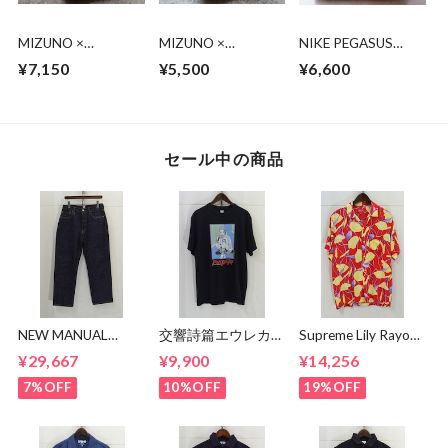
MIZUNO ×
MIZUNO ×
NIKE PEGASUS
MARGARET
MARGARET
TRAIL 2 CU2016-
¥7,150
¥5,500
¥6,600
HOWELL スニーカ
HOWELL スニーカ
001
ー
ー
セール中の商品
NEW MANUAL
交響詩篇エウレカセ
Supreme Lily Rayon
LV61's TAPERED
ブン x MAGICAL
Shirt
¥29,667
¥9,900
¥14,256
JEANS
MOSH
MISFITS"EUREKA"
7%OFF
10%OFF
19%OFF
TEE