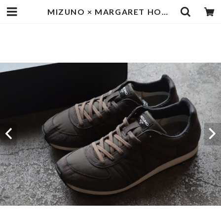
MIZUNO × MARGARET HOWELL スニーカー | goodbadstore