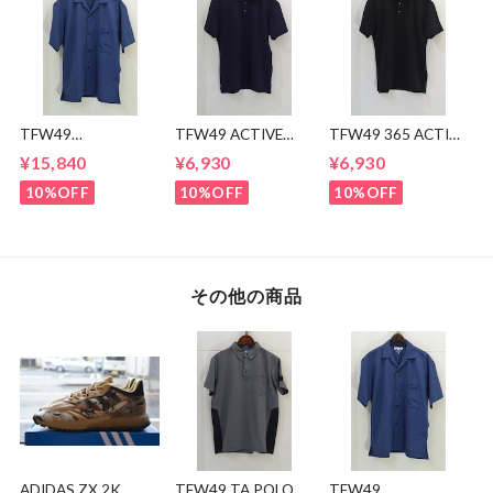
TFW49
TFW49 ACTIVE
TFW49 365 ACTIVE
CONBINATION
POLO
POLO
¥15,840
¥6,930
¥6,930
OPEN COLLAR
SHIRTS
10%OFF
10%OFF
10%OFF
その他の商品
ADIDAS ZX 2K
TFW49 TA POLO
TFW49