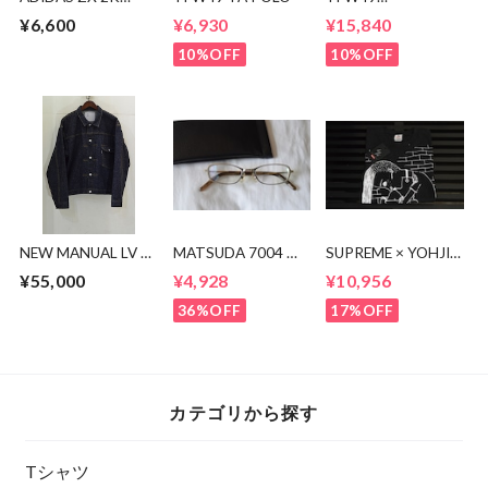
BOOST 2.0 TRAIL
CONBINATION
¥6,600
¥6,930
¥15,840
OPEN COLLAR
SHIRTS
10%OFF
10%OFF
NEW MANUAL LV T-
MATSUDA 7004 眼
SUPREME × YOHJI
BACK DENIM
鏡
YAMAMOTO
¥55,000
¥4,928
¥10,956
JACKET
Thinker Tee
36%OFF
17%OFF
カテゴリから探す
Tシャツ