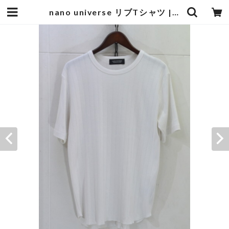
nano universe リブTシャツ | goodbadstore