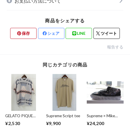
お支払い方法について
商品をシェアする
保存
シェア
LINE
ツイート
報告する
同じカテゴリの商品
GELATO PIQUE
Supreme Script tee
Supreme × Mike
HOMME ×
Kelley × Vans Half
¥2,530
¥9,900
¥24,200
PENDLETON ルーム
Cab