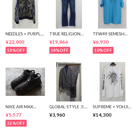
NEEDLES × PURPLE
TRUE RELIGION
TFW49 SEMESH
THINGS MR395
JOEY SUPER T
POLO
¥22,000
¥19,866
¥6,930
Track Jacket -BDU
50%OFF
14%OFF
10%OFF
NIKE AIR MAX
GLOBAL STYLE ス
SUPREME × YOHJI
PENNY DV7442-
ーツ
YAMAMOTO Y's L/S
¥5,577
¥3,960
¥14,300
001
Tee
22%OFF