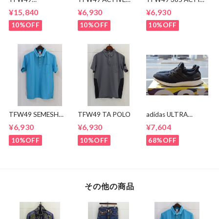
CONBINATION
POLO
POLO
¥15,840
¥6,930
¥6,930
OPEN COLLAR
SHIRTS
10%OFF
10%OFF
10%OFF
TFW49 SEMESH
TFW49 TA POLO
adidas ULTRA
POLO
BOOST BA8842
¥6,930
¥6,930
¥7,604
10%OFF
10%OFF
68%OFF
その他の商品