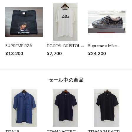
ウェア
SUPREME RZA
F.C.REAL BRISTOL ×
Supreme × Mike
MINIONSMINIONS
Kelley × Vans Era
¥13,200
¥7,700
¥24,200
SHADOW TEAM
TEE
セール中の商品
TFW49
TFW49 ACTIVE
TFW49 365 ACTIVE