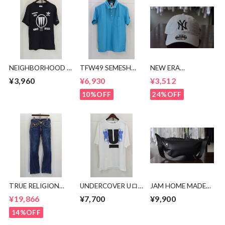
NEIGHBORHOOD ×
TFW49 SEMESH
NEW ERA
adidas 極東Tシャツ
POLO
9TWENTY NY CAP
¥3,960
¥6,930
¥3,512
10%OFF
24%OFF
TRUE RELIGION
UNDERCOVER Uロ
JAM HOME MADE
JOEY SUPER T
ゴTシャツ UC1E807
エシカルレザー バ
¥19,866
¥7,700
¥9,900
ナナ ショルダーバ
ッグ
14%OFF