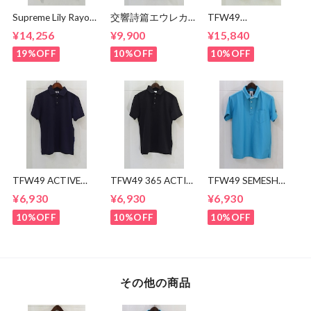
Supreme Lily Rayon
交響詩篇エウレカセ
TFW49
Shirt
ブン x MAGICAL
CONBINATION
¥14,256
¥9,900
¥15,840
MOSH
OPEN COLLAR
MISFITS"EUREKA"
SHIRTS
19%OFF
10%OFF
10%OFF
TEE
TFW49 ACTIVE
TFW49 365 ACTIVE
TFW49 SEMESH
POLO
POLO
POLO
¥6,930
¥6,930
¥6,930
10%OFF
10%OFF
10%OFF
その他の商品