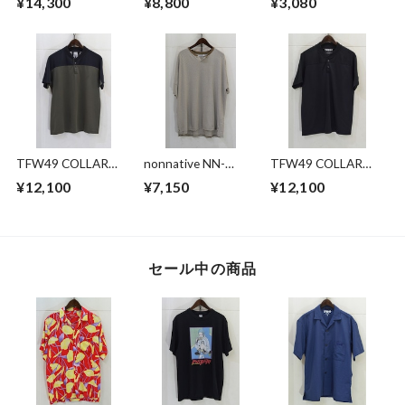
¥14,300
¥8,800
¥3,080
SIGNATURE 11XL
STAND COLLAR
SS SHIRT
SHIRT
TFW49 COLLAR
nonnative NN-
TFW49 COLLAR
LESS POLO
C4419 CLERK S/S
LESS POLO
¥12,100
¥7,150
¥12,100
T-NECK TEE C/L
PIQUE BORDER
セール中の商品