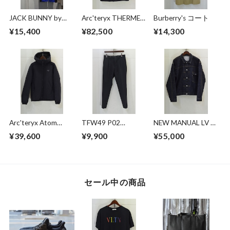
JACK BUNNY by
Arc'teryx THERME
Burberry's コート
PEARLY GATES キャ
PARKA
¥15,400
¥82,500
¥14,300
ップ付き セットア
ップ
Arc'teryx Atom
TFW49 P02
NEW MANUAL LV T-
Heavyweight Hoody
EASYTUCK PANTS
BACK DENIM
¥39,600
¥9,900
¥55,000
JACKET
セール中の商品