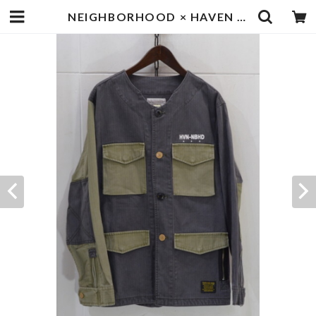
NEIGHBORHOOD × HAVEN ジャケット | goodbadstore