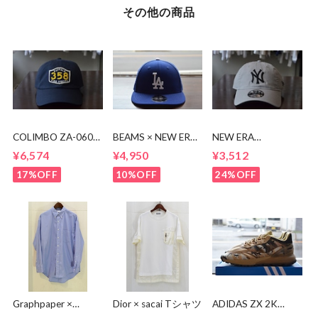
その他の商品
COLIMBO ZA-0605
BEAMS × NEW ERA
NEW ERA
Brandon Cotton
50周年キャップ
9TWENTY NY CAP
¥6,574
¥4,950
¥3,512
Cap
17%OFF
10%OFF
24%OFF
Graphpaper ×
Dior × sacai Tシャツ
ADIDAS ZX 2K
Thomas Mason L/S
BOOST 2.0 TRAIL