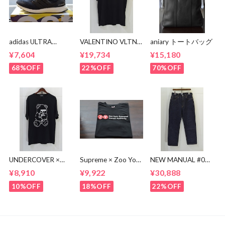
adidas ULTRA
VALENTINO VLTN
aniary トートバッグ
BOOST BA8842
MULTI COLOR TEE
¥7,604
¥19,734
¥15,180
68%OFF
22%OFF
70%OFF
UNDERCOVER ×
Supreme × Zoo York
NEW MANUAL #017
KOSUKE
Transit Tee
lv 61'S TAPERRED
¥8,910
¥9,922
¥30,888
KAWAMURA BEAR
JEANS / OW
TEE
10%OFF
18%OFF
22%OFF