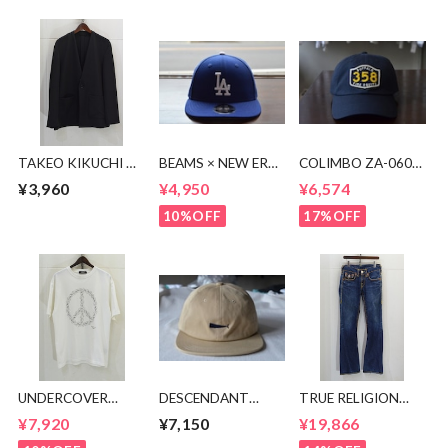
TAKEO KIKUCHI ノ
BEAMS × NEW ERA
COLIMBO ZA-0605
ーカラージャケット
50周年キャップ
Brandon Cotton
¥3,960
¥4,950
¥6,574
Cap
10%OFF
17%OFF
UNDERCOVER
DESCENDANT
TRUE RELIGION
PEASE BEAR TEE
CACHALOT 6PANEL
JOEY SUPER T
¥7,920
¥7,150
¥19,866