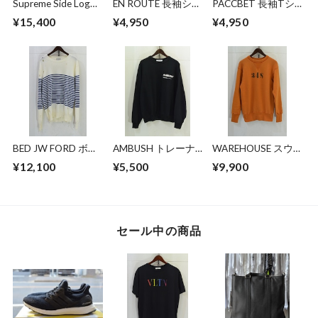
Supreme Side Logo
EN ROUTE 長袖シャ
PACCBET 長袖Tシ
Crewneck
ツ
ャツ
¥15,400
¥4,950
¥4,950
BED JW FORD ボー
AMBUSH トレーナ
WAREHOUSE スウ
ダーニット
ー
ェット
¥12,100
¥5,500
¥9,900
セール中の商品