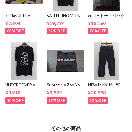
adidas ULTRA
VALENTINO VLTN
aniary トートバッグ
BOOST BA8842
MULTI COLOR TEE
¥7,604
¥19,734
¥15,180
68%OFF
22%OFF
70%OFF
UNDERCOVER ×
Supreme × Zoo York
NEW MANUAL #017
KOSUKE
Transit Tee
lv 61'S TAPERRED
¥8,910
¥9,922
¥30,888
KAWAMURA BEAR
JEANS / OW
TEE
10%OFF
18%OFF
22%OFF
その他の商品