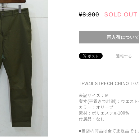
¥8,800
SOLD OUT
再入荷につい
通報する
TFW49 STRECH CHINO T07
表記サイズ：Ｍ
実寸(平置きで計測)：ウエスト41
カラー：オリーブ
素材：ポリエステル100%
付属品：なし
■当店の商品は全て正規品です