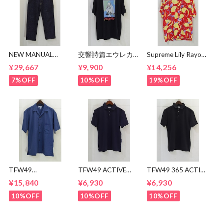
NEW MANUAL
交響詩篇エウレカセ
Supreme Lily Rayon
LV61's TAPERED
ブン x MAGICAL
Shirt
¥29,667
¥9,900
¥14,256
JEANS
MOSH
MISFITS"EUREKA"
7%OFF
10%OFF
19%OFF
TEE
TFW49
TFW49 ACTIVE
TFW49 365 ACTIVE
CONBINATION
POLO
POLO
¥15,840
¥6,930
¥6,930
OPEN COLLAR
SHIRTS
10%OFF
10%OFF
10%OFF