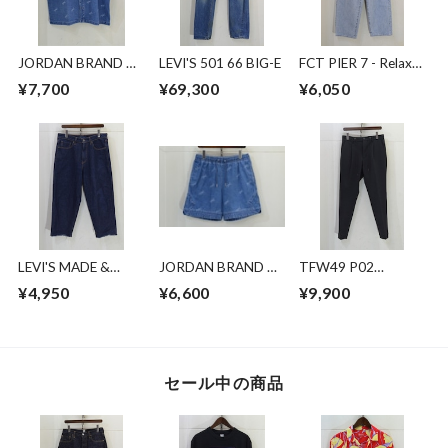
JORDAN BRAND デ
LEVI'S 501 66 BIG-E
FCT PIER 7 - Relax
ニムシャツ
Fit
¥7,700
¥69,300
¥6,050
LEVI'S MADE &
JORDAN BRAND デ
TFW49 P02
CRAFTEDBROAD
ニムショーツ
EASYTUCK PANTS
¥4,950
¥6,600
¥9,900
DENIM CROPPED
セール中の商品