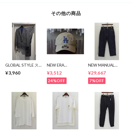
その他の商品
GLOBAL STYLE ス
NEW ERA
NEW MANUAL
ーツ
9TWENTY LA CAP
LV61's TAPERED
¥3,960
¥3,512
¥29,667
JEANS
24%OFF
7%OFF