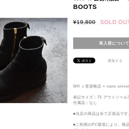
BOOTS
¥19,800
SOLD OU
再入荷につい
通報する
WH ｘ菅原靴店 × nano univer
表記サイズ：75 アウトソール3
付属品：なし
■当店の商品は全て正規品です
■ご利用のPC環境により、商