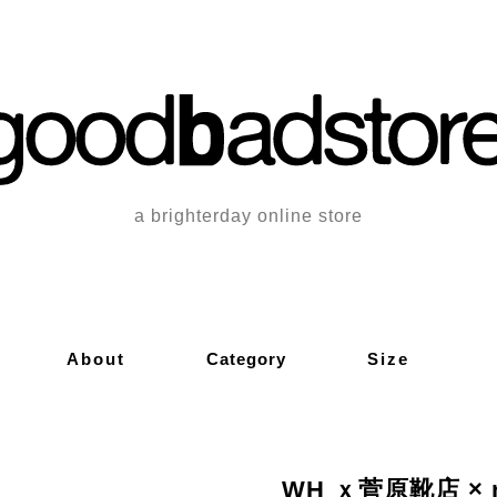
a brighterday online store
About
Category
Size
WH ｘ菅原靴店 × na