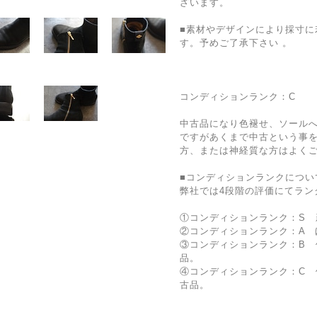
ざいます。
■素材やデザインにより採寸に
す。予めご了承下さい 。
コンディションランク：C
中古品になり色褪せ、ソール
ですがあくまで中古という事
方、または神経質な方はよく
■コンディションランクについ
弊社では4段階の評価にてラン
①コンディションランク：S 
②コンディションランク：A 
③コンディションランク：B 
品。
④コンディションランク：C
古品。