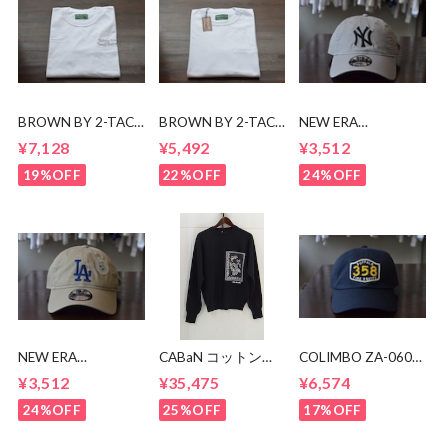
BROWN BY 2-TACS
BROWN BY 2-TACS
NEW ERA
刺繍ポケットTシャ
Tシャツ
9TWENTY NY CAP
¥7,128
¥5,492
¥3,512
ツ
19%OFF
22%OFF
24%OFF
NEW ERA
CABaN コットンカ
COLIMBO ZA-0605
9TWENTY LA CAP
シミヤ フラワージ
Brandon Cotton
¥3,512
¥35,475
¥6,574
ャカードプルオーバ
Cap
ー
24%OFF
25%OFF
17%OFF