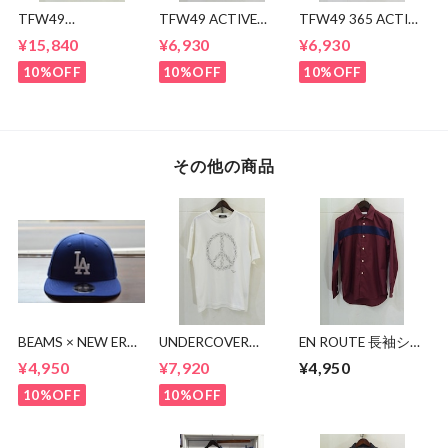
TFW49
TFW49 ACTIVE
TFW49 365 ACTIVE
CONBINATION
POLO
POLO
¥15,840
¥6,930
¥6,930
OPEN COLLAR
SHIRTS
10%OFF
10%OFF
10%OFF
その他の商品
BEAMS × NEW ERA
UNDERCOVER
EN ROUTE 長袖シャ
50周年キャップ
PEASE BEAR TEE
ツ
¥4,950
¥7,920
¥4,950
10%OFF
10%OFF