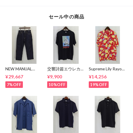
セール中の商品
NEW MANUAL
交響詩篇エウレカセ
Supreme Lily Rayon
LV61's TAPERED
ブン x MAGICAL
Shirt
¥29,667
¥9,900
¥14,256
JEANS
MOSH
MISFITS"EUREKA"
7%OFF
10%OFF
19%OFF
TEE