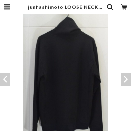
junhashimoto LOOSE NECK SWEAT | goodbadstore