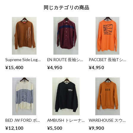
同じカテゴリの商品
Supreme Side Logo
EN ROUTE 長袖シャ
PACCBET 長袖Tシ
Crewneck
ツ
ャツ
¥15,400
¥4,950
¥4,950
BED JW FORD ボー
AMBUSH トレーナ
WAREHOUSE スウ
ダーニット
ー
ェット
¥12,100
¥5,500
¥9,900