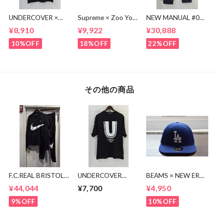
UNDERCOVER ×
Supreme × Zoo York
NEW MANUAL #017
KOSUKE
Transit Tee
lv 61'S TAPERRED
¥8,910
¥9,922
¥30,888
KAWAMURA BEAR
JEANS / OW
TEE
10%OFF
18%OFF
22%OFF
その他の商品
F.C.REAL BRISTOL
UNDERCOVER
BEAMS × NEW ERA
DRI-FIT PDK セット
BODHI SVAHA U
50周年キャップ
¥44,044
¥7,700
¥4,950
アップ
LOGO TEE
9%OFF
10%OFF