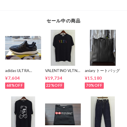
セール中の商品
adidas ULTRA
VALENTINO VLTN
aniary トートバッグ
BOOST BA8842
MULTI COLOR TEE
¥7,604
¥19,734
¥15,180
68%OFF
22%OFF
70%OFF