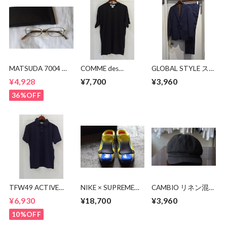
MATSUDA 7004 眼
COMME des
GLOBAL STYLE ス
鏡
GARCONS SHIRT T
ーツ
¥4,928
¥7,700
¥3,960
シャツ
36%OFF
TFW49 ACTIVE
NIKE × SUPREME
CAMBIO リネン混
POLO
CLOGPOSITE SP
キャスケット
¥6,930
¥18,700
¥3,960
10%OFF