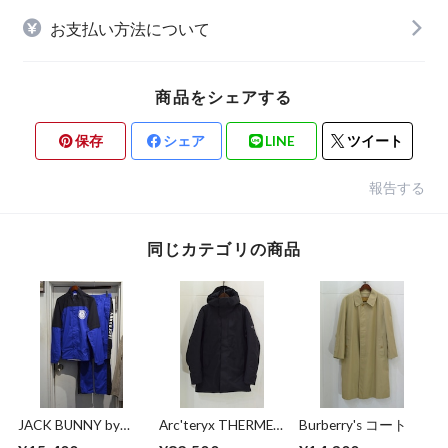
お支払い方法について
商品をシェアする
保存
シェア
LINE
ツイート
報告する
同じカテゴリの商品
JACK BUNNY by
Arc'teryx THERME
Burberry's コート
PEARLY GATES キャ
PARKA