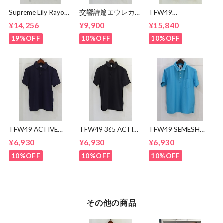
Supreme Lily Rayon
交響詩篇エウレカセ
TFW49
Shirt
ブン x MAGICAL
CONBINATION
¥14,256
¥9,900
¥15,840
MOSH
OPEN COLLAR
MISFITS"EUREKA"
SHIRTS
19%OFF
10%OFF
10%OFF
TEE
TFW49 ACTIVE
TFW49 365 ACTIVE
TFW49 SEMESH
POLO
POLO
POLO
¥6,930
¥6,930
¥6,930
10%OFF
10%OFF
10%OFF
その他の商品