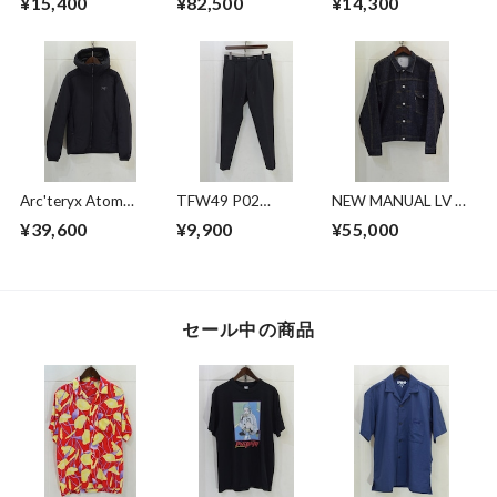
¥15,400
¥82,500
¥14,300
ップ付き セットア
ップ
Arc'teryx Atom
TFW49 P02
NEW MANUAL LV T-
Heavyweight Hoody
EASYTUCK PANTS
BACK DENIM
¥39,600
¥9,900
¥55,000
JACKET
セール中の商品