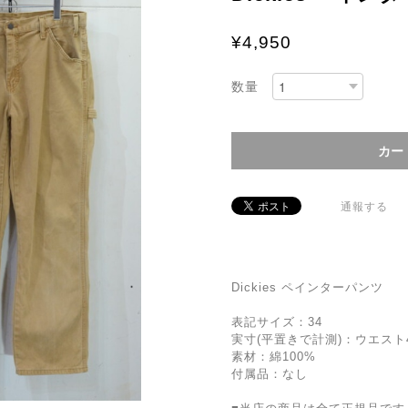
¥4,950
数量
通報する
Dickies ペインターパンツ
表記サイズ：34
実寸(平置きで計測)：ウエスト43
素材：綿100%
付属品：なし