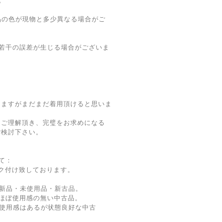
。
品の色が現物と多少異なる場合がご
若干の誤差が生じる場合がございま
りますがまだまだ着用頂けると思いま
をご理解頂き、完璧をお求めになる
ご検討下さい。
て：
ク付け致しております。
新品・未使用品・新古品。
ほぼ使用感の無い中古品。
使用感はあるが状態良好な中古