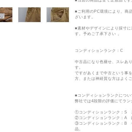
■当店の商品は全て正規品です
■ご利用のPC環境により、商
ざいます。
■素材やデザインにより採寸に
す。予めご了承下さい 。
コンディションランク：C
中古品になり色褪せ、スレあ
す。
ですがあくまで中古という事
方、または神経質な方はよく
■コンディションランクについ
弊社では4段階の評価にてラン
①コンディションランク：S 
②コンディションランク：A 
③コンディションランク：B 
品。