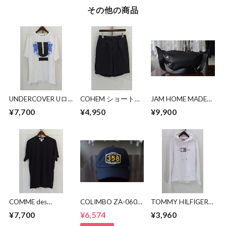
その他の商品
UNDERCOVER Uロ
COHEM ショートパ
JAM HOME MADE
ゴTシャツ UC1E807
ンツ
エシカルレザー バ
¥7,700
¥4,950
¥9,900
ナナ ショルダーバ
ッグ
COMME des
COLIMBO ZA-0605
TOMMY HILFIGER
GARCONS SHIRT T
Brandon Cotton
パーカー
¥7,700
¥6,574
¥3,960
シャツ
Cap