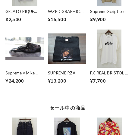
GELATO PIQUE
WZRD GRAPHIC T-
Supreme Script tee
HOMME ×
SHIRT
¥2,530
¥16,500
¥9,900
PENDLETON ルーム
ウェア
Supreme × Mike
SUPREME RZA
F.C.REAL BRISTOL ×
Kelley × Vans Half
MINIONSMINIONS
¥24,200
¥13,200
¥7,700
Cab
SHADOW TEAM
TEE
セール中の商品