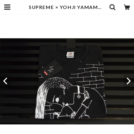
SUPREME × YOHJI YAMAMOTO Thinker Tee | goodbadstore