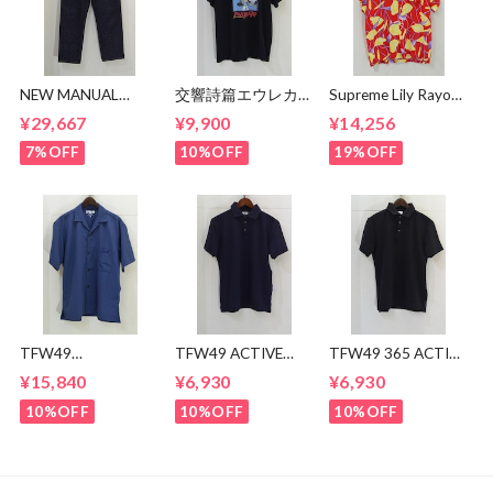
NEW MANUAL
交響詩篇エウレカセ
Supreme Lily Rayon
LV61's TAPERED
ブン x MAGICAL
Shirt
¥29,667
¥9,900
¥14,256
JEANS
MOSH
MISFITS"EUREKA"
7%OFF
10%OFF
19%OFF
TEE
TFW49
TFW49 ACTIVE
TFW49 365 ACTIVE
CONBINATION
POLO
POLO
¥15,840
¥6,930
¥6,930
OPEN COLLAR
SHIRTS
10%OFF
10%OFF
10%OFF