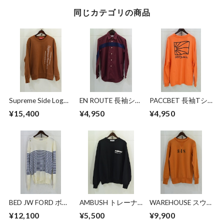
同じカテゴリの商品
Supreme Side Logo
EN ROUTE 長袖シャ
PACCBET 長袖Tシ
Crewneck
ツ
ャツ
¥15,400
¥4,950
¥4,950
BED JW FORD ボー
AMBUSH トレーナ
WAREHOUSE スウ
ダーニット
ー
ェット
¥12,100
¥5,500
¥9,900