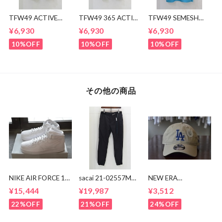
TFW49 ACTIVE
TFW49 365 ACTIVE
TFW49 SEMESH
POLO
POLO
POLO
¥6,930
¥6,930
¥6,930
10%OFF
10%OFF
10%OFF
その他の商品
NIKE AIR FORCE 1
sacai 21-02557M
NEW ERA
MID CW2289-111
Suiting Pants
9TWENTY LA CAP
¥15,444
¥19,987
¥3,512
22%OFF
21%OFF
24%OFF