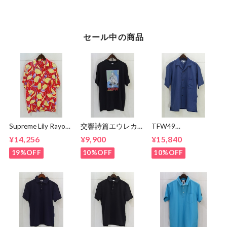
セール中の商品
Supreme Lily Rayon
交響詩篇エウレカセ
TFW49
Shirt
ブン x MAGICAL
CONBINATION
¥14,256
¥9,900
¥15,840
MOSH
OPEN COLLAR
MISFITS"EUREKA"
SHIRTS
19%OFF
10%OFF
10%OFF
TEE