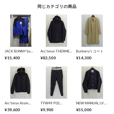
同じカテゴリの商品
JACK BUNNY by
Arc'teryx THERME
Burberry's コート
PEARLY GATES キャ
PARKA
¥15,400
¥82,500
¥14,300
ップ付き セットア
ップ
Arc'teryx Atom
TFW49 P02
NEW MANUAL LV T-
Heavyweight Hoody
EASYTUCK PANTS
BACK DENIM
¥39,600
¥9,900
¥55,000
JACKET