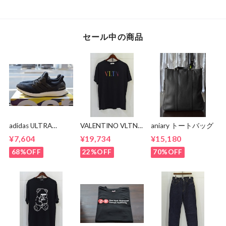
セール中の商品
adidas ULTRA
VALENTINO VLTN
aniary トートバッグ
BOOST BA8842
MULTI COLOR TEE
¥7,604
¥19,734
¥15,180
68%OFF
22%OFF
70%OFF