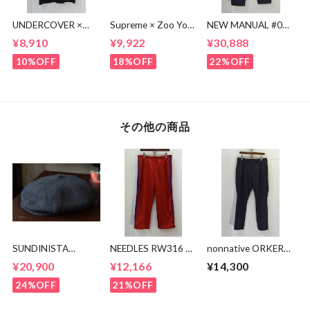
UNDERCOVER ×
Supreme × Zoo York
NEW MANUAL #017
KOSUKE
Transit Tee
lv 61'S TAPERRED
¥8,910
¥9,922
¥30,888
KAWAMURA BEAR
JEANS / OW
TEE
10%OFF
18%OFF
22%OFF
その他の商品
SUNDINISTA
NEEDLES RW316 ト
nonnative ORKER
EXPERIENCE キャス
ラックパンツ
SLACKS P/W
¥20,900
¥12,166
¥14,300
ケット
GABARDINE
24%OFF
21%OFF