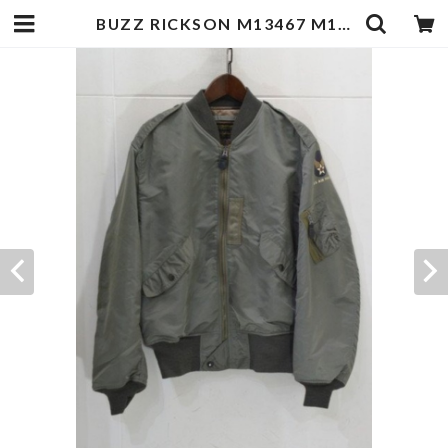
BUZZ RICKSON M13467 M13468 L-2B | goodbadstore