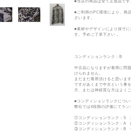
■当店の商品は全て正規品です
■ご利用のPC環境により、商
ざいます。
■素材やデザインにより採寸に
す。予めご了承下さい 。
コンディションランク：B
中古品になりますが着用に問
けられません。
まだまだ着用頂けると思いま
ですがあくまで中古という事
方、または神経質な方はよく
■コンディションランクについ
弊社では4段階の評価にてラン
①コンディションランク：S 
②コンディションランク：A 
③コンディションランク：B 