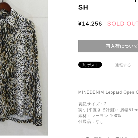
SH
¥14,256
SOLD OU
再入荷につい
通報する
MINEDENIM Leopard Open C
表記サイズ：2
実寸(平置きで計測)：肩幅51cm
素材：レーヨン 100%
付属品：なし