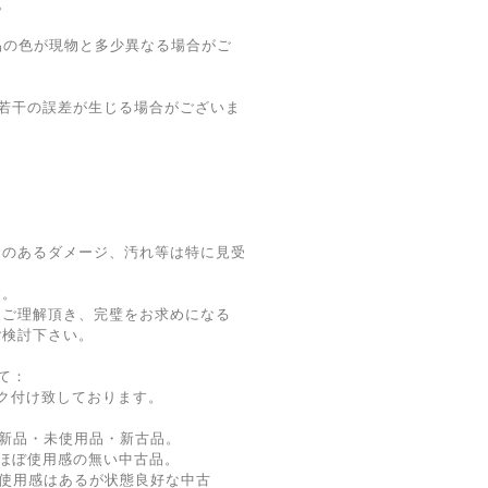
。
品の色が現物と多少異なる場合がご
若干の誤差が生じる場合がございま
題のあるダメージ、汚れ等は特に見受
す。
をご理解頂き、完璧をお求めになる
ご検討下さい。
て：
ク付け致しております。
新品・未使用品・新古品。
ほぼ使用感の無い中古品。
使用感はあるが状態良好な中古