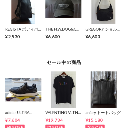
REGISTA ボディバ
THE H.W.DOG&CO
GREGORY ショルダ
ッグ
BIO PROCESSED
ーバッグ
¥2,530
¥6,600
¥6,600
SHALLOW CAP
セール中の商品
adidas ULTRA
VALENTINO VLTN
aniary トートバッグ
BOOST BA8842
MULTI COLOR TEE
¥7,604
¥19,734
¥15,180
68%OFF
22%OFF
70%OFF