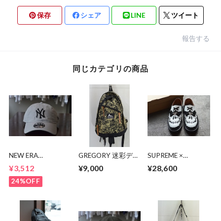
保存
シェア
LINE
ツイート
報告する
同じカテゴリの商品
NEW ERA
GREGORY 迷彩デイ
SUPREME ×
9TWENTY NY CAP
パック 90's
Dr.Martens 1461
¥3,512
¥9,000
¥28,600
SUPREME SKULL
24%OFF