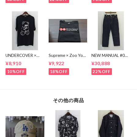
UNDERCOVER ×
Supreme × Zoo York
NEW MANUAL #017
KOSUKE
Transit Tee
lv 61'S TAPERRED
¥8,910
¥9,922
¥30,888
KAWAMURA BEAR
JEANS / OW
TEE
10%OFF
18%OFF
22%OFF
その他の商品