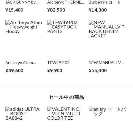
JACK BUNNY by
Arc'teryx THERME
Burberry's コート
PEARLY GATES キャ
PARKA
¥15,400
¥82,500
¥14,300
ップ付き セットア
ップ
Arc'teryx Atom
TFW49 P02
NEW MANUAL LV T-
Heavyweight Hoody
EASYTUCK PANTS
BACK DENIM
¥39,600
¥9,900
¥55,000
JACKET
セール中の商品