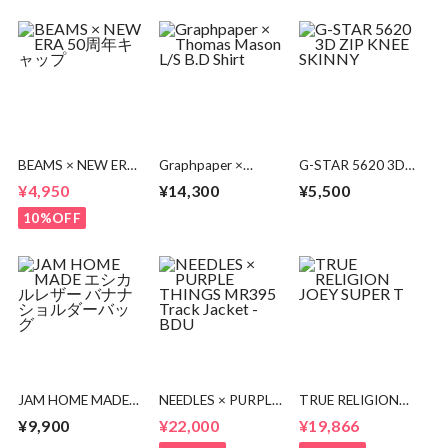
BEAMS × NEW ERA
Graphpaper ×
G-STAR 5620 3D
50周年キャップ
Thomas Mason L/S
ZIP KNEE SKINNY
¥4,950
¥14,300
¥5,500
B.D Shirt
10%OFF
JAM HOME MADE
NEEDLES × PURPLE
TRUE RELIGION
エシカルレザー バ
THINGS MR395
JOEY SUPER T
¥9,900
¥22,000
¥19,866
ナナ ショルダーバ
Track Jacket -BDU