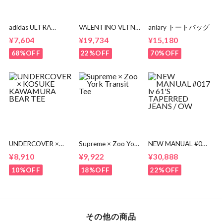
adidas ULTRA
VALENTINO VLTN
aniary トートバッグ
BOOST BA8842
MULTI COLOR TEE
¥7,604
¥19,734
¥15,180
68%OFF
22%OFF
70%OFF
UNDERCOVER ×
Supreme × Zoo York
NEW MANUAL #017
KOSUKE
Transit Tee
lv 61'S TAPERRED
¥8,910
¥9,922
¥30,888
KAWAMURA BEAR
JEANS / OW
TEE
10%OFF
18%OFF
22%OFF
その他の商品