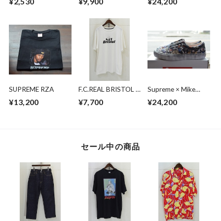
¥2,530
¥9,900
¥24,200
PENDLETON ルーム
Cab
ウェア
SUPREME RZA
F.C.REAL BRISTOL ×
Supreme × Mike
MINIONSMINIONS
Kelley × Vans Era
¥13,200
¥7,700
¥24,200
SHADOW TEAM
TEE
セール中の商品