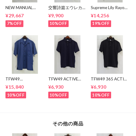
NEW MANUAL
交響詩篇エウレカセ
Supreme Lily Rayon
LV61's TAPERED
ブン x MAGICAL
Shirt
¥29,667
¥9,900
¥14,256
JEANS
MOSH
MISFITS"EUREKA"
7%OFF
10%OFF
19%OFF
TEE
TFW49
TFW49 ACTIVE
TFW49 365 ACTIVE
CONBINATION
POLO
POLO
¥15,840
¥6,930
¥6,930
OPEN COLLAR
SHIRTS
10%OFF
10%OFF
10%OFF
その他の商品