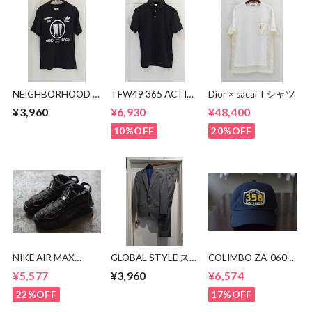
NEIGHBORHOOD ×
TFW49 365 ACTIVE
Dior × sacai Tシャツ
adidas 極東Tシャツ
POLO
¥3,960
¥6,930
¥48,400
10%OFF
20%OFF
NIKE AIR MAX
GLOBAL STYLE ス
COLIMBO ZA-0605
PENNY DV7442-
ーツ
Brandon Cotton
¥5,577
¥3,960
¥6,574
001
Cap
22%OFF
17%OFF