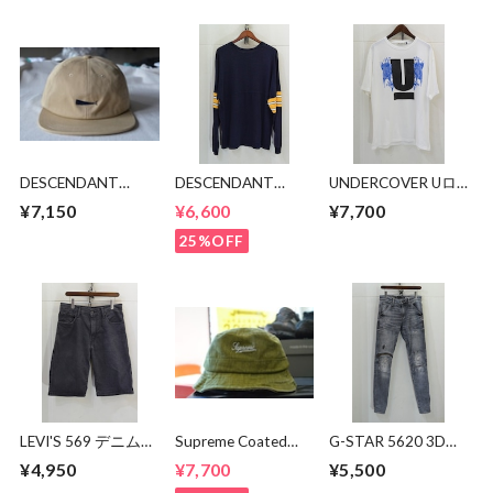
DESCENDANT
DESCENDANT
UNDERCOVER Uロ
CACHALOT 6PANEL
SACK JERSEY LS
ゴTシャツ UC1E807
¥7,150
¥6,600
¥7,700
25%OFF
LEVI'S 569 デニムシ
Supreme Coated
G-STAR 5620 3D
ョーツ
Denim Crusher
ZIP KNEE SKINNY
¥4,950
¥7,700
¥5,500