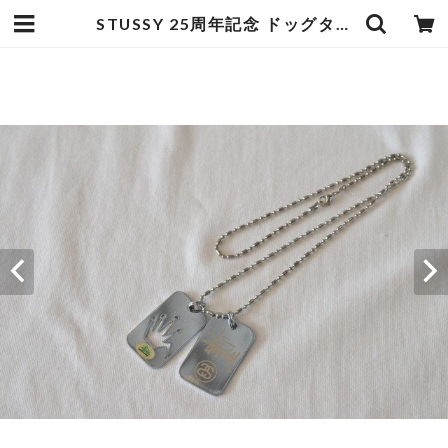
STUSSY 25周年記念 ドッグタグネックレス | goodbadstore