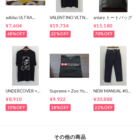
adidas ULTRA
VALENTINO VLTN
aniary トートバッグ
BOOST BA8842
MULTI COLOR TEE
¥7,604
¥19,734
¥15,180
68%OFF
22%OFF
70%OFF
UNDERCOVER ×
Supreme × Zoo York
NEW MANUAL #017
KOSUKE
Transit Tee
lv 61'S TAPERRED
¥8,910
¥9,922
¥30,888
KAWAMURA BEAR
JEANS / OW
TEE
10%OFF
18%OFF
22%OFF
その他の商品