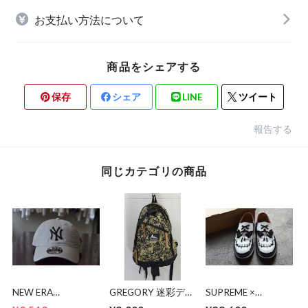
お支払い方法について
商品をシェアする
保存
シェア
LINE
ツイート
報告する
同じカテゴリの商品
NEW ERA
GREGORY 迷彩デイ
SUPREME ×
9TWENTY NY CAP
パック 90's
Dr.Martens 1461