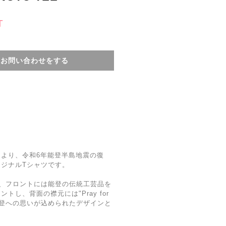
T
てお問い合わせをする
より、令和6年能登半島地震の復
ジナルTシャツです。
、フロントには能登の伝統工芸品を
し、背面の襟元には"Pray for
、能登への思いが込められたデザインと