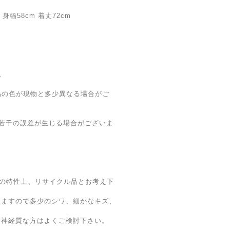
身幅58cm 着丈72cm
。
品の色が現物と多少異なる場合がご
若干の誤差が生じる場合がございま
店の特性上、リサイクル品とお考え下
いますので多少のシワ、細かなキズ、
は神経質な方はよくご検討下さい。