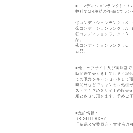
■コンディションランクについ
弊社では4段階の評価にてラン
①コンディションランク：S 
②コンディションランク：A 
③コンディションランク：B 
品。
④コンディションランク：C
古品。
■他ウェブサイト及び実店舗で
時間差で売りきれてしまう場
での販売をキャンセルさせて
時間外などでキャンセル処理
ストアも含め各サイトの販売確
順とさせて頂きます。予めご
■免許情報 :
BRIGHTERDAY ·
千葉県公安委員会 · 古物商許可証 