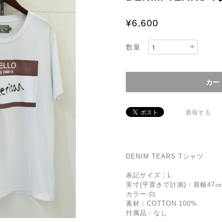
¥6,600
数量
通報する
DENIM TEARS Tシャツ
表記サイズ：L
実寸(平置きで計測)：肩幅47㎝ 
カラー:白
素材：COTTON 100%
付属品：なし