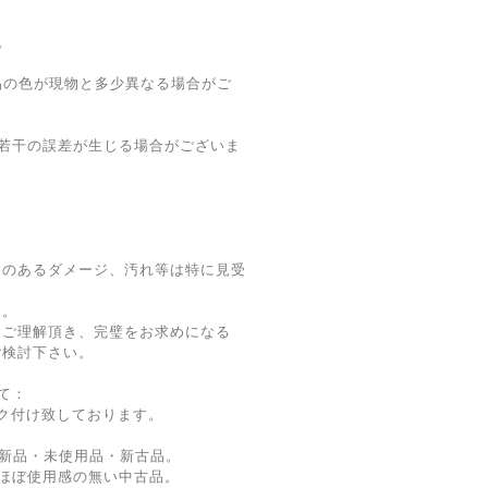
。
品の色が現物と多少異なる場合がご
若干の誤差が生じる場合がございま
題のあるダメージ、汚れ等は特に見受
す。
をご理解頂き、完璧をお求めになる
ご検討下さい。
て：
ク付け致しております。
新品・未使用品・新古品。
ほぼ使用感の無い中古品。