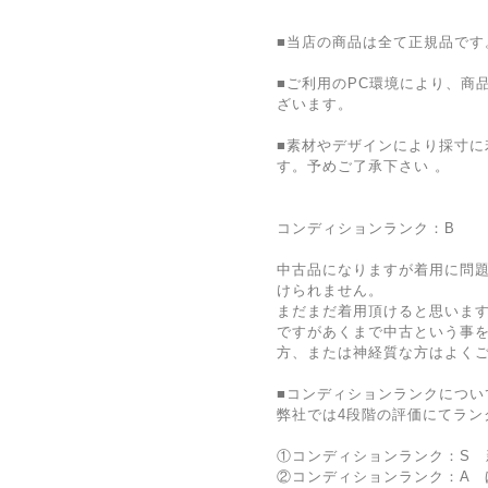
■当店の商品は全て正規品です
■ご利用のPC環境により、商
ざいます。
■素材やデザインにより採寸に
す。予めご了承下さい 。
コンディションランク：B
中古品になりますが着用に問
けられません。
まだまだ着用頂けると思いま
ですがあくまで中古という事
方、または神経質な方はよく
■コンディションランクについ
弊社では4段階の評価にてラン
①コンディションランク：S 
②コンディションランク：A 