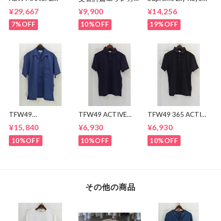
LV61's TAPERED
ブン x MAGICAL
Shirt
¥29,667
¥9,900
¥14,256
JEANS
MOSH
MISFITS"EUREKA"
7%OFF
10%OFF
19%OFF
TEE
TFW49
TFW49 ACTIVE
TFW49 365 ACTIVE
CONBINATION
POLO
POLO
¥15,840
¥6,930
¥6,930
OPEN COLLAR
SHIRTS
10%OFF
10%OFF
10%OFF
その他の商品